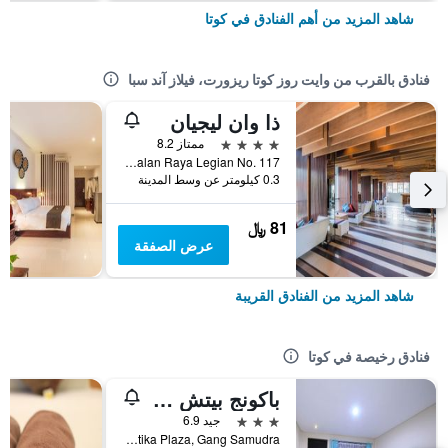
شاهد المزيد من أهم الفنادق في كوتا
فنادق بالقرب من وايت روز كوتا ريزورت، فيلاز آند سبا
ذا وان ليجيان
4 نجوم
ممتاز 8.2
Jalan Raya Legian No. 117, كوتا, إندونيسيا
0.3 كيلومتر عن وسط المدينة
81 ﷼
عرض الصفقة
شاهد المزيد من الفنادق القريبة
فنادق رخيصة في كوتا
باكونج بيتش ريزورت
3 نجوم
جيد 6.9
Jalan Kartika Plaza, Gang Samudra, كوتا, إندونيسيا