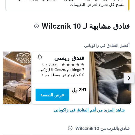
مسح كل شيء لعرض التقييمات.
فنادق مشابهة لـ Wilcznik 10
أفضل الفنادق في زاكوباني
فندق ريسي
5 نجوم
ممتاز 8.7
Ul. Goszczynskiego 7, زاكوباني, مقاطعة بولندا الصغرى, بولندا
0.0 كيلومتر عن وسط المدينة
291 ﷼
عرض الصفقة
شاهد المزيد من أهم الفنادق في زاكوباني
فنادق بالقرب من Wilcznik 10