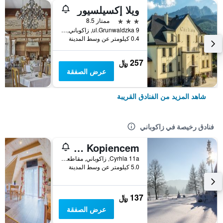
ويلا إكسيلسيور
3 نجوم
ممتاز 8.5
ul.Grunwaldzka 9, زاكوباني, مقاطعة بولندا الصغرى, بولندا
0.4 كيلومتر عن وسط المدينة
257 ﷼
عرض الصفقة
شاهد المزيد من الفنادق القريبة
فنادق رخيصة في زاكوباني
Willa Pod Kopiencem
Cyrhla 11a, زاكوباني, مقاطعة بولندا الصغرى, بولندا
5.0 كيلومتر عن وسط المدينة
137 ﷼
عرض الصفقة