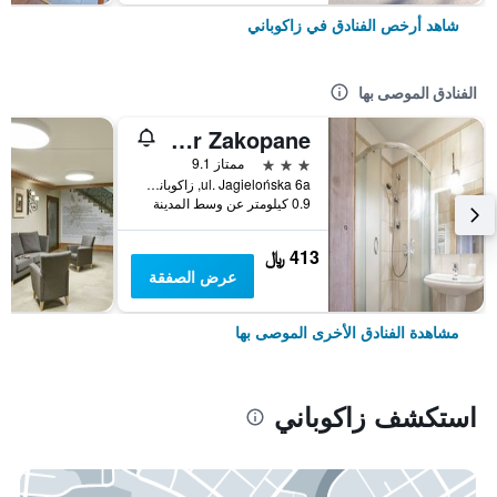
شاهد أرخص الفنادق في زاكوباني
الفنادق الموصى بها
Willa Bór Zakopane
3 نجوم
ممتاز 9.1
ul. Jagielońska 6a, زاكوباني, مقاطعة بولندا الصغرى, بولندا
0.9 كيلومتر عن وسط المدينة
413 ﷼
عرض الصفقة
مشاهدة الفنادق الأخرى الموصى بها
استكشف زاكوباني