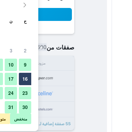
بح
ح
ن
600 ﷼
صفقات من
/
أرخص سعر اللي
3
2
مزود
الإجما
10
9
600
17
16
24
23
619
31
30
634
منخفض
متو
55 صفقة إضافية لـ هوتل كريستوفورو كولومبو - بريفيريد هوتلز آند ريزورتس