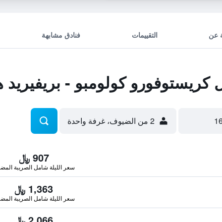
 عن
التقييمات
فنادق مشابهة
ريستوفورو كولومبو - بريفيريد ه
2 من الضيوف، غرفة واحدة
907 ﷼
سعر الليلة شامل الصريبة المضا
1,363 ﷼
سعر الليلة شامل الصريبة المضا
2,066 ﷼