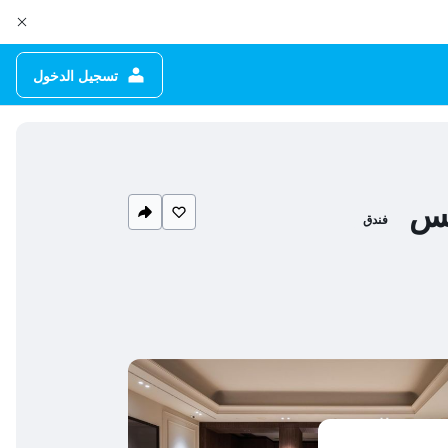
تسجيل الدخول
تس
فندق