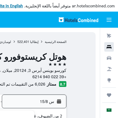
ar.hotelscombined.com
متوفر أيضاً باللغة الإنجليزية.
site in English
رحلات طيران
الصفحة الرئيسية
إيطاليا
522,401
لومباردي
فنادق
هوتل كريستوفورو كو
سيارات
4 نجوم
حزم العروض
كورسو بوينس آيرس 3, 20124, ميلان, مقاطعة ميلانو, إيطاليا
+39 022 940 6214
استكشاف
ممتاز
6,026 من التقييمات تم التحقق منها
8.7
رحلات
س 15/8
-
العَرَبِيَّة
2 من الضيوف، غرفة واحدة