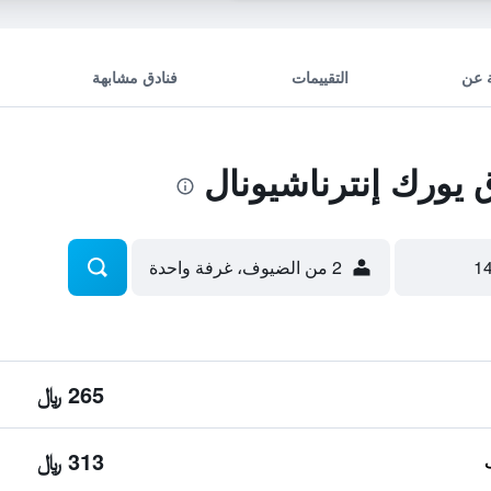
 عن
التقييمات
فنادق مشابهة
يورك إنترناشيونال
2 من الضيوف، غرفة واحدة
265 ﷼
313 ﷼