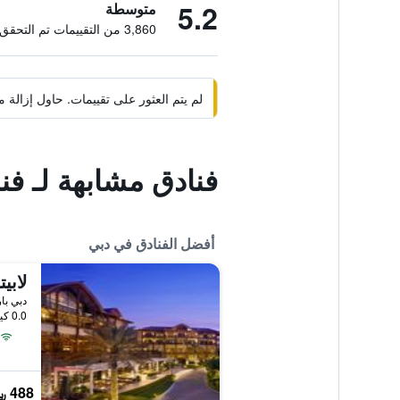
5.2
متوسطة
3,860 من التقييمات تم التحقق منها
لم يتم العثور على تقييمات. حاول إزال
فنادق مشابهة لـ فن
أفضل الفنادق في دبي
0.0 كيلومتر عن وسط المدينة
488 ﷼