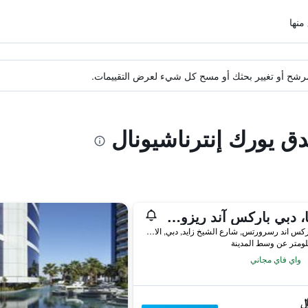
ة مرشح أو تغيير بحثك أو مسح كل شيء لعرض التقييمات.
دق يورك إنترناشيونال
لابيتا، دبي باركس آند ريزورتس، أوتوغراف كوليكشن
دبي باركس اند رسرورتس, شارع الشيخ زايد, دبي, الامارات العربية المتحدة
واي فاي مجاني