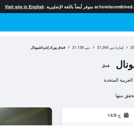
ar.hotelscombined
متوفر أيضاً باللغة الإنجليزية.
Visit site in English
2
إمارة دبي
21,365
دبي
21,138
فندق يورك إنترناشيونال
ونال
فندق
العربية المتحدة
ج 14/8