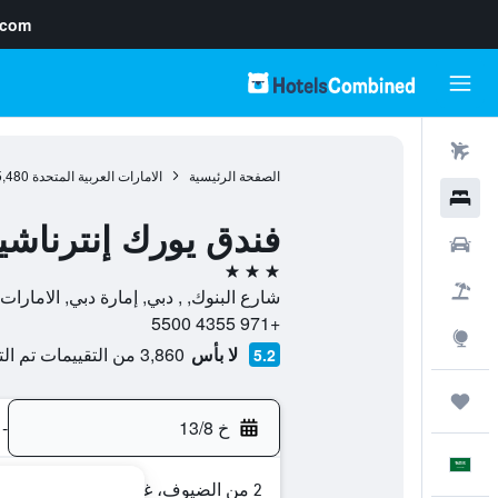
.com
رحلات طيران
الصفحة الرئيسية
الامارات العربية المتحدة
5,480
فنادق
فندق يورك إنترناشي
سيارات
3 نجوم
حزم العروض
شارع البنوك, , دبي, إمارة دبي, الامارات 
+971 4355 5500
استكشاف
لا بأس
3,860 من التقييمات تم التحقق منها
5.2
رحلات
خ 13/8
-
العَرَبِيَّة
2 من الضيوف، غرفة واحدة