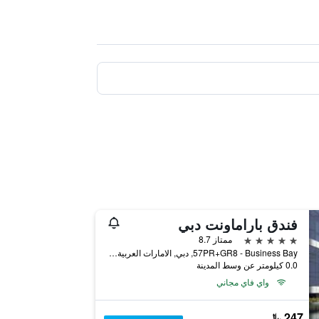
فندق باراماونت دبي
5 نجوم
ممتاز 8.7
57PR+GR8 - Business Bay, دبي, الامارات العربية المتحدة
0.0 كيلومتر عن وسط المدينة
واي فاي مجاني
247 ﷼