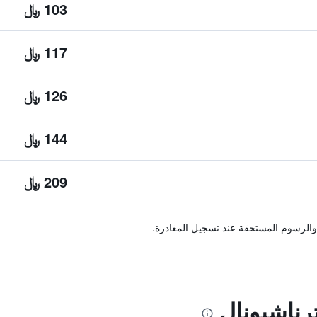
103 ﷼
117 ﷼
126 ﷼
144 ﷼
209 ﷼
والرسوم المستحقة عند تسجيل المغادرة.
رناشيونال