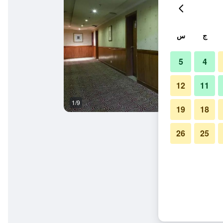
ج
س
5
4
12
11
1/9
مبنى
19
18
26
25