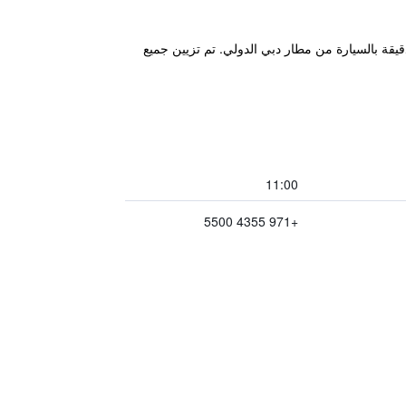
فندق يورك إنترناشيونال" في حي بر دبي، ويشمل نادٍ ليلي، كما يقع مكان الإقامة بجوار محطة الفهيدي وعلى بعد 30 دقيقة بالسيارة من مطار دبي الدولي. تم تزيين جميع
11:00
+971 4355 5500