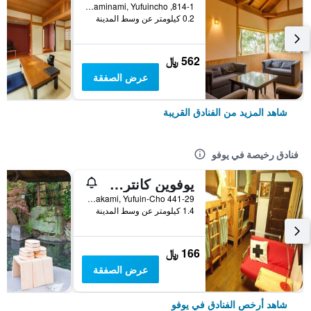
814-1, Kawaminami, Yufuincho, يوفو, اليابان
0.2 كيلومتر عن وسط المدينة
562 ﷼
عرض الصفقة
شاهد المزيد من الفنادق القريبة
فنادق رخيصة في يوفو
يوفوين كانتري رود يوث هوستل
441-29 Kawakami, Yufuin-Cho, يوفو, اليابان
1.4 كيلومتر عن وسط المدينة
166 ﷼
عرض الصفقة
شاهد أرخص الفنادق في يوفو