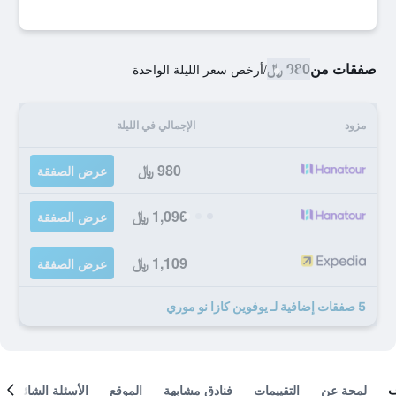
صفقات من
980 ﷼
/
أرخص سعر الليلة الواحدة
مزود
الإجمالي في الليلة
980 ﷼
عرض الصفقة
1,096 ﷼
عرض الصفقة
1,109 ﷼
عرض الصفقة
5 صفقات إضافية لـ يوفوين كازا نو موري
لمحة عن
التقييمات
فنادق مشابهة
الموقع
الأسئلة الشائعة