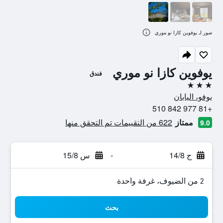
صور لـ يوفوين كازا نو موري
يوفوين كازا نو موري
فندق
3 نجوم
يوفو، اليابان
+81 977 842 510
ممتاز
622 من التقييمات تم التحقق منها
9.0
ج 14/8
-
س 15/8
2 من الضيوف، غرفة واحدة
بحث