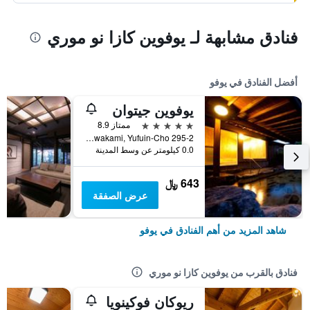
فنادق مشابهة لـ يوفوين كازا نو موري
أفضل الفنادق في يوفو
يوفوين جيتوان
5 نجوم
ممتاز 8.9
295-2 Kawakami, Yufuin-Cho, يوفو, اليابان
0.0 كيلومتر عن وسط المدينة
643 ﷼
عرض الصفقة
شاهد المزيد من أهم الفنادق في يوفو
فنادق بالقرب من يوفوين كازا نو موري
ريوكان فوكينويا