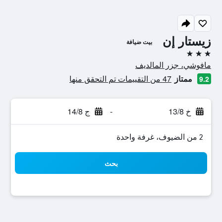
زيستار إن
بيت ضيافة
3 نجوم
مافوشي، جزر المالديف
ممتاز
47 من التقييمات تم التحقق منها
9.2
خ 13/8
-
ج 14/8
2 من الضيوف، غرفة واحدة
بحث