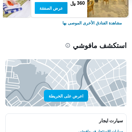
360 ﷼
عرض الصفقة
مشاهدة الفنادق الأخرى الموصى بها
استكشف مافوشي
اعرض على الخريطة
سيارت ايجار
سيارات للاستئجار في مافوشي