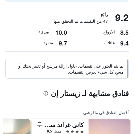
9.2
رائع
47 من التقييمات تم التحقق منها
10.0
8.5
الأزواج
أصدقاء
9.7
9.4
عائلات
منفرد
لم يتم العثور على تقييمات. حاول إزالة مرشح أو تغيير بحثك أو
مسح كل شيء لعرض التقييمات.
فنادق مشابهة لـ زيستار إن
أفضل الفنادق في مافوشي
كاني غراند سي فيو
4 نجوم
ممتاز 8.5