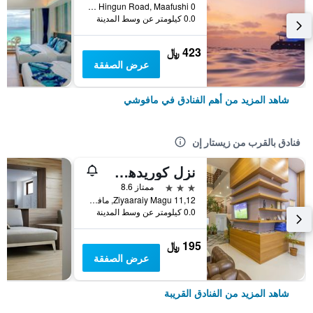
Aabaadhee Hingun Road, Maafushi 0, مافوشي, جزر المالديف
0.0 كيلومتر عن وسط المدينة
423 ﷼
عرض الصفقة
شاهد المزيد من أهم الفنادق في مافوشي
فنادق بالقرب من زيستار إن
نزل كوريدهي بيتش
3 نجوم
ممتاز 8.6
11,12 Ziyaaraiy Magu, مافوشي, جزر المالديف
0.0 كيلومتر عن وسط المدينة
195 ﷼
عرض الصفقة
شاهد المزيد من الفنادق القريبة