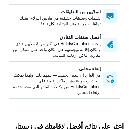
الملايين من التعليقات
تقييمات وتعليقات حقيقية من ملايين النزلاء، مثلك
تمامًا. احجز إقامتك المثالية بكل ثقة!
أفضل صفقات الفنادق
يبحث HotelsCombined في أكثر من 3 ملايين فندق
ومكان إقامة ويجمعهم في مكان واحد حتى تتمكن من
مقارنة أماكن الإقامة المثالية.
إلغاء مجاني
من الوارد أن تتغير الخطط — نتفهم ذلك. ولهذا يمكنك
البحث وحجز فنادق وأماكن إقامة على
HotelsCombined من وكالات السفر التي تقدم خدمة
الإلغاء المجاني
اعثر على نتائج أفضل لإقامتك في زيستار