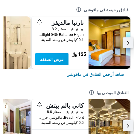
فنادق رخيصة في مافوشي
نارنيا مالديفز
3 نجوم
ممتاز 8.2
Twilight 048/ Baharee Higun, مافوشي, جزر المالديف
0.1 كيلومتر عن وسط المدينة
125 ﷼
عرض الصفقة
شاهد أرخص الفنادق في مافوشي
الفنادق الموصى بها
كاني بالم بيتش
4 نجوم
ممتاز 8.6
Beach Front, مافوشي, جزر المالديف
0.5 كيلومتر عن وسط المدينة