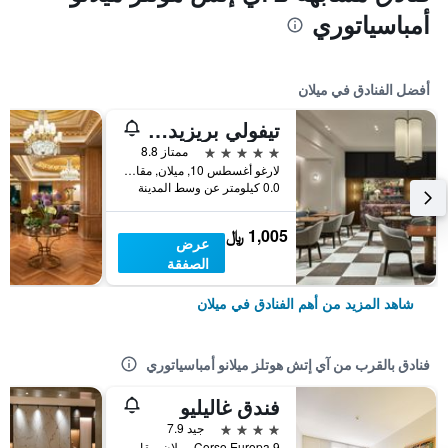
أمباسياتوري
أفضل الفنادق في ميلان
تيفولي بريزيدنت ميلانو هوتل
5 نجوم
ممتاز 8.8
لارغو أغسطس 10, ميلان, مقاطعة ميلانو, إيطاليا
0.0 كيلومتر عن وسط المدينة
1,005 ﷼
عرض
الصفقة
شاهد المزيد من أهم الفنادق في ميلان
فنادق بالقرب من آي إتش هوتلز ميلانو أمباسياتوري
فندق غاليليو
4 نجوم
جيد 7.9
Corso Europa 9, ميلان, مقاطعة ميلانو, إيطاليا