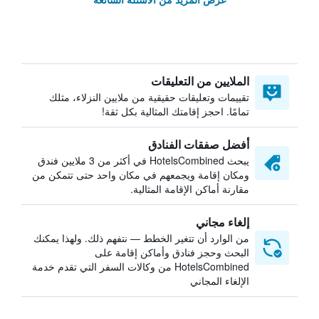
الملايين من التعليقات
تقييمات وتعليقات حقيقية من ملايين النزلاء، مثلك
تمامًا. احجز إقامتك المثالية بكل ثقة!
أفضل صفقات الفنادق
يبحث HotelsCombined في أكثر من 3 ملايين فندق
ومكان إقامة ويجمعهم في مكان واحد حتى تتمكن من
مقارنة أماكن الإقامة المثالية.
إلغاء مجاني
من الوارد أن تتغير الخطط — نتفهم ذلك. ولهذا يمكنك
البحث وحجز فنادق وأماكن إقامة على
HotelsCombined من وكالات السفر التي تقدم خدمة
الإلغاء المجاني