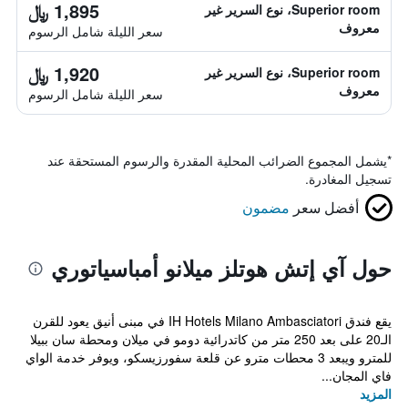
1,895 ﷼
Superior room، نوع السرير غير
معروف
سعر الليلة شامل الرسوم
1,920 ﷼
Superior room، نوع السرير غير
معروف
سعر الليلة شامل الرسوم
*
يشمل المجموع الضرائب المحلية المقدرة والرسوم المستحقة عند
تسجيل المغادرة.
أفضل سعر
مضمون
حول آي إتش هوتلز ميلانو أمباسياتوري
يقع فندق IH Hotels Milano Ambasciatori في مبنى أنيق يعود للقرن
الـ20 على بعد 250 متر من كاتدرائية دومو في ميلان ومحطة سان ببيلا
للمترو ويبعد 3 محطات مترو عن قلعة سفورزيسكو، ويوفر خدمة الواي
فاي المجان...
المزيد