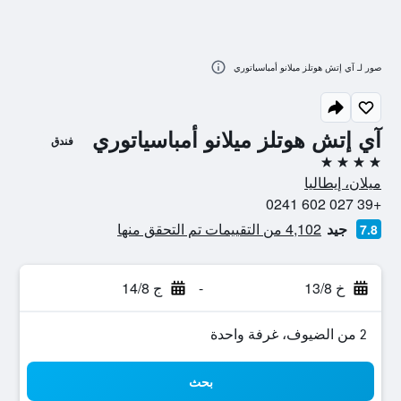
صور لـ آي إتش هوتلز ميلانو أمباسياتوري
آي إتش هوتلز ميلانو أمباسياتوري
فندق
4 نجوم
ميلان، إيطاليا
+39 027 602 0241
جيد
4,102 من التقييمات تم التحقق منها
7.8
خ 13/8
-
ج 14/8
2 من الضيوف، غرفة واحدة
بحث