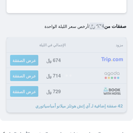
صفقات من
674 ﷼
/
أرخص سعر الليلة الواحدة
مزود
الإجمالي في الليلة
674 ﷼
عرض الصفقة
714 ﷼
عرض الصفقة
729 ﷼
عرض الصفقة
42 صفقة إضافية لـ آي إتش هوتلز ميلانو أمباسياتوري