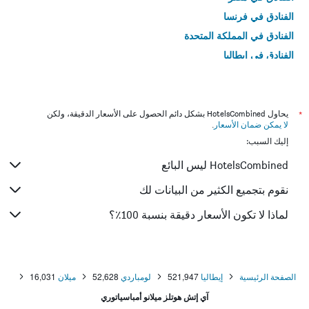
الفنادق في فرنسا
الفنادق في المملكة المتحدة
الفنادق في إيطاليا
الفنادق في تايلاند
*
يحاول HotelsCombined بشكل دائم الحصول على الأسعار الدقيقة، ولكن
لا يمكن ضمان الأسعار
.
إليك السبب:
HotelsCombined ليس البائع
نقوم بتجميع الكثير من البيانات لك
لماذا لا تكون الأسعار دقيقة بنسبة 100٪؟
الصفحة الرئيسية
إيطاليا
521,947
لومباردي
52,628
ميلان
16,031
آي إتش هوتلز ميلانو أمباسياتوري