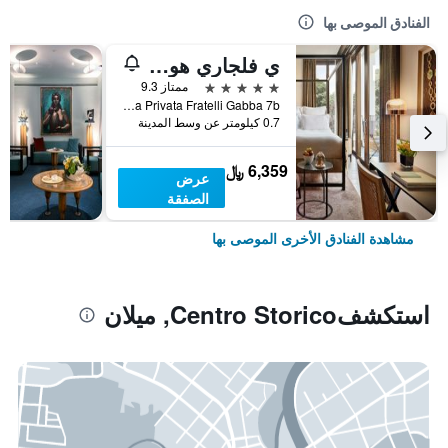
الفنادق الموصى بها
ي فلجاري هوتل ميلانو
5 نجوم
ممتاز 9.3
Via Privata Fratelli Gabba 7b, ميلان, مقاطعة ميلانو, إيطاليا
0.7 كيلومتر عن وسط المدينة
6,359 ﷼
عرض
الصفقة
مشاهدة الفنادق الأخرى الموصى بها
استكشفCentro Storico, ميلان