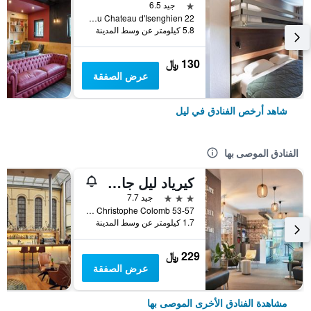
نجمة واحدة
جيد 6.5
22 Rue du Chateau d'Isenghien, ليل, إقليم نور, فرنسا
5.8 كيلومتر عن وسط المدينة
130 ﷼
عرض الصفقة
شاهد أرخص الفنادق في ليل
الفنادق الموصى بها
كيرياد ليل جار - جرون باليه
3 نجوم
جيد 7.7
53-57 rue Christophe Colomb, ليل, إقليم نور, فرنسا
1.7 كيلومتر عن وسط المدينة
229 ﷼
عرض الصفقة
مشاهدة الفنادق الأخرى الموصى بها