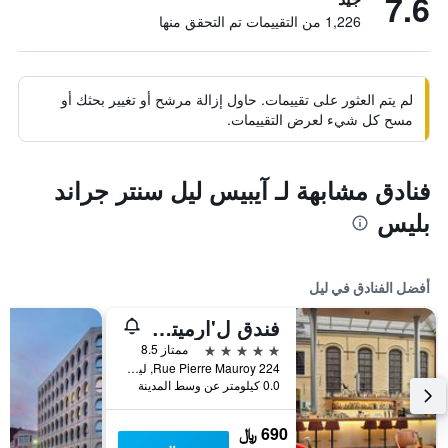
7.6
1,226 من التقييمات تم التحقق منها
لم يتم العثور على تقييمات. حاول إزالة مرشح أو تغيير بحثك أو
مسح كل شيء لعرض التقييمات.
فنادق مشابهة لـ آيبيس ليل سنتر جراند
بليس
أفضل الفنادق في ليل
فندق ل'ارميتاج غانتويس، أوتوغراف كوليكشن، إيه ماريوت لوكشري & لايفستايل
5 نجوم
ممتاز 8.5
224 Rue Pierre Mauroy, ليل, إقليم نور, فرنسا
0.0 كيلومتر عن وسط المدينة
690 ﷼