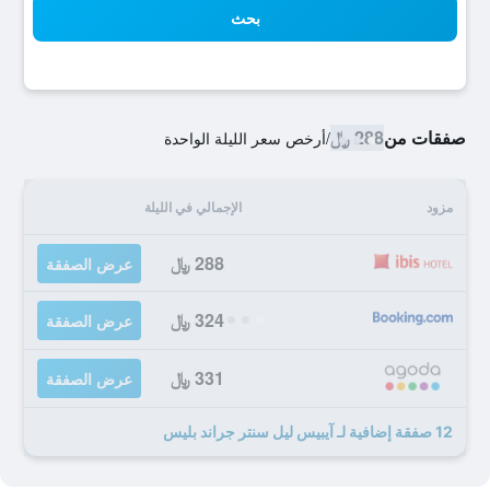
بحث
صفقات من
288 ﷼
/
أرخص سعر الليلة الواحدة
مزود
الإجمالي في الليلة
288 ﷼
عرض الصفقة
324 ﷼
عرض الصفقة
331 ﷼
عرض الصفقة
12 صفقة إضافية لـ آيبيس ليل سنتر جراند بليس