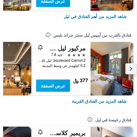
عرض الصفقة
شاهد المزيد من أهم الفنادق في ليل
فنادق بالقرب من آيبيس ليل سنتر جراند بليس
مركيور ليل سنتر جراند بلاس
4 نجوم
جيد 7.8
2 boulevard Carnot, ليل, إقليم نور, فرنسا
0.2 كيلومتر عن وسط المدينة
377 ﷼
عرض الصفقة
شاهد المزيد من الفنادق القريبة
فنادق رخيصة في ليل
بريمير كلاسي ليلي وست - لوميه