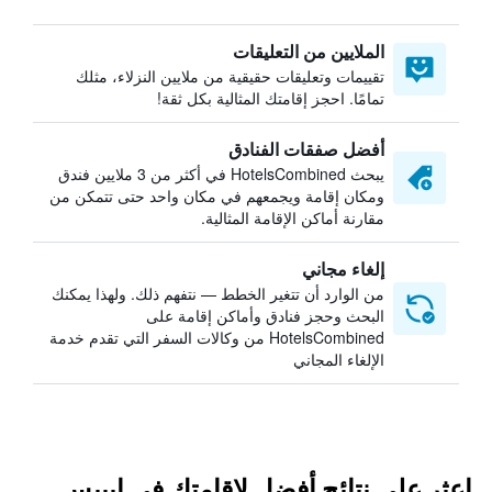
الملايين من التعليقات
تقييمات وتعليقات حقيقية من ملايين النزلاء، مثلك
تمامًا. احجز إقامتك المثالية بكل ثقة!
أفضل صفقات الفنادق
يبحث HotelsCombined في أكثر من 3 ملايين فندق
ومكان إقامة ويجمعهم في مكان واحد حتى تتمكن من
مقارنة أماكن الإقامة المثالية.
إلغاء مجاني
من الوارد أن تتغير الخطط — نتفهم ذلك. ولهذا يمكنك
البحث وحجز فنادق وأماكن إقامة على
HotelsCombined من وكالات السفر التي تقدم خدمة
الإلغاء المجاني
اعثر على نتائج أفضل لإقامتك في إيبيس