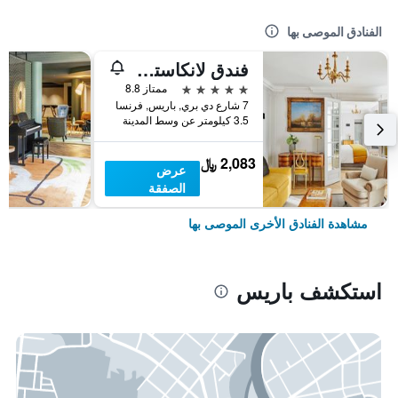
الفنادق الموصى بها
فندق لانكاستر باريس شانزليزيه
5 نجوم
ممتاز 8.8
7 شارع دي بري, باريس, فرنسا
3.5 كيلومتر عن وسط المدينة
2,083 ﷼
عرض
الصفقة
مشاهدة الفنادق الأخرى الموصى بها
استكشف باريس