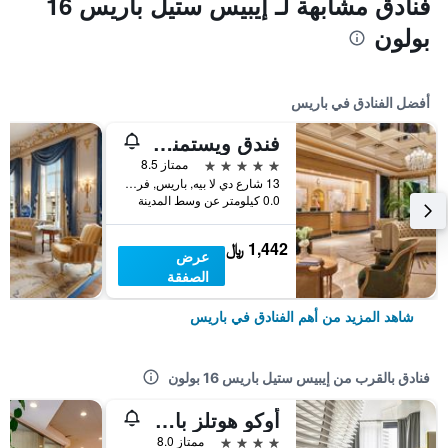
فنادق مشابهة لـ إيبيس ستيل باريس 16
بولون
أفضل الفنادق في باريس
فندق ويستمنستر
5 نجوم
ممتاز 8.5
13 شارع دي لا بيه, باريس, فرنسا
0.0 كيلومتر عن وسط المدينة
1,442 ﷼
عرض
الصفقة
شاهد المزيد من أهم الفنادق في باريس
فنادق بالقرب من إيبيس ستيل باريس 16 بولون
أوكو هوتلز باري بورت دو فرساي
4 نجوم
ممتاز 8.0