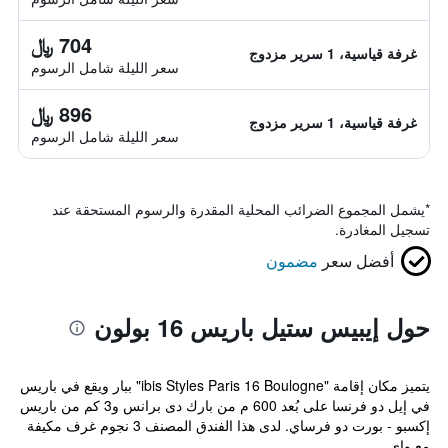
704 ﷼
غرفة قياسية، 1 سرير مزدوج
سعر الليلة شامل الرسوم
896 ﷼
غرفة قياسية، 1 سرير مزدوج
سعر الليلة شامل الرسوم
*
يشمل المجموع الضرائب المحلية المقدرة والرسوم المستحقة عند
تسجيل المغادرة.
أفضل سعر
مضمون
حول إيبيس ستيل باريس 16 بولون
يتميز مكان إقامة "ibis Styles Paris 16 Boulogne" ببار ويقع في باريس
في إيل دو فرنسا على بُعد 600 م من بارك دى برانس و3 كم من باريس
إكسبو - بورت دو فرساي. لدى هذا الفندق المصنف 3 نجوم غرف مكيفة
مع واي ...