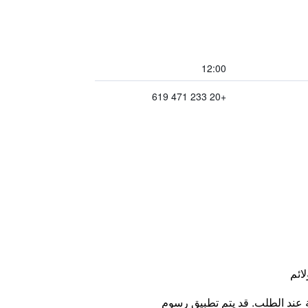
12:00
+20 233 471 619
لائم
ة عند الطلب. قد يتم تطبيق رسوم