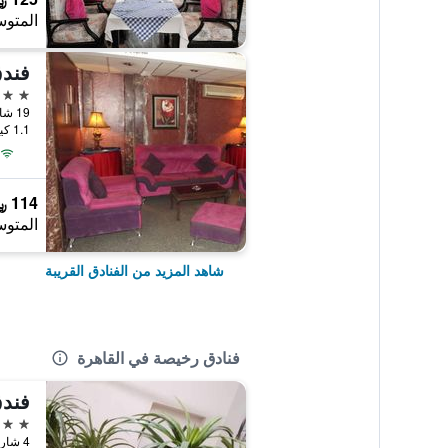
المتوس
فندق
3 نجوم
19 شارع المنتصر العجوزة, القاهرة, مصر
1.1 كيلومتر عن وسط المدينة
114 ﷼
المتوس
شاهد المزيد من الفنادق القريبة
فنادق رخيصة في القاهرة
فند
2 نجمتين