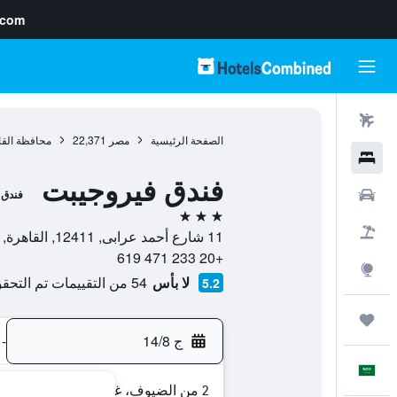
.com
رحلات طيران
الصفحة الرئيسية
مصر
22,371
محافظة القا
فنادق
فندق فيروجيبت
سيارات
فندق
3 نجوم
حزم العروض
11 شارع أحمد عرابى, 12411, القاهرة, محافظة القاهرة, مصر
+20 233 471 619
استكشاف
لا بأس
54 من التقييمات تم التحقق منها
5.2
رحلات
ج 14/8
-
العَرَبِيَّة
2 من الضيوف، غرفة واحدة