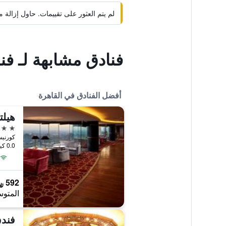
لم يتم العثور على تقييمات. حاول إزال
فنادق مشابهة لـ ف
أفضل الفنادق في القاهرة
هيلت
5 نجوم
كورنيش الني
0.0 كيلومتر عن وسط المدينة
592 ﷼
المتوس
فندق