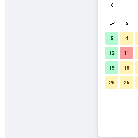
ج
س
5
4
12
11
19
18
26
25