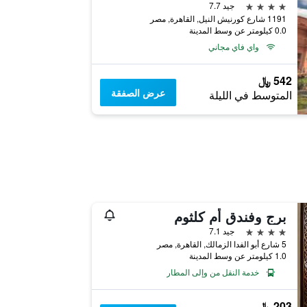
4 نجوم
جيد 7.7
1191 شارع كورنيش النيل, القاهرة, مصر
0.0 كيلومتر عن وسط المدينة
واي فاي مجاني
542 ﷼
عرض الصفقة
المتوسط في الليلة
برج وفندق أم كلثوم
4 نجوم
جيد 7.1
5 شارع أبو الفدا الزمالك, القاهرة, مصر
1.0 كيلومتر عن وسط المدينة
خدمة النقل من وإلى المطار
203 ﷼