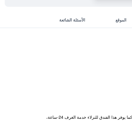
الموقع
الأسئلة الشائعة
يقع فندق فيروجيبت في مدينة القاهرة وهو يوفر للضيوف إقامة بمستوى 3 نجوم ، بالإضافة إلى مسبح على السطح وسونا. كما يوفر هذا الفندق للنزلاء خدمة الغرف 24-ساعة،