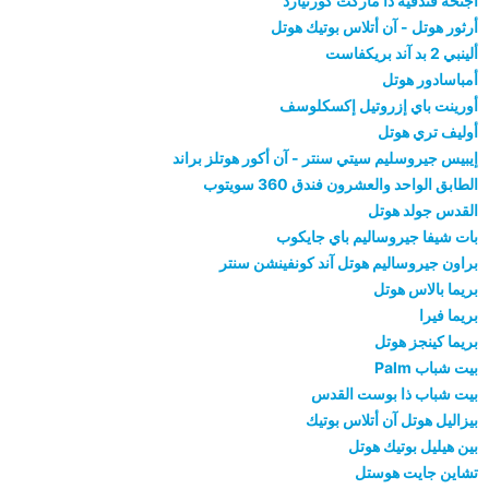
أجنحة فندقية ذا ماركت كورتيارد
أرثور هوتل - آن أتلاس بوتيك هوتل
ألينبي 2 بد آند بريكفاست
أمباسادور هوتل
أورينت باي إزروتيل إكسكلوسف
أوليف تري هوتل
إيبيس جيروسليم سيتي سنتر - آن أكور هوتلز براند
الطابق الواحد والعشرون فندق 360 سويتوب
القدس جولد هوتل
بات شيفا جيروساليم باي جايكوب
براون جيروساليم هوتل آند كونفينشن سنتر
بريما بالاس هوتل
بريما فيرا
بريما كينجز هوتل
بيت شباب Palm
بيت شباب ذا بوست القدس
بيزاليل هوتل آن أتلاس بوتيك
بين هيليل بوتيك هوتل
تشاين جايت هوستل