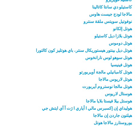
كاستيلو دي سانتا كاتالينا
مالاجا لودج جيست هاوس
نوفوتيل سويتس ملقة سنترو
هوتل إلكانو
هوتل بلازا ديل كاستيلو
هوتل دوموس
هوتل ديل بينتور هيستوريكال سنتر، باي هوتليز كون كالتورا
هوتل سوهو لوس نارانخوس
هوتل فينيسيا
هوتل كامبانيلي مالجة أويربورتو
هوتل لاريوس مالاجا
هوتل مالجا نوستروم آيربورت
هوستال لاريوس
هوستل بيلا فيستا بلايا مالاجا
هوليداي إن إكسبرس مالي ا أياري ا رٓت آ آي ايتش جي
هيلتون جاردن إن مالاجا
يوروستارز مالاجا هوتل