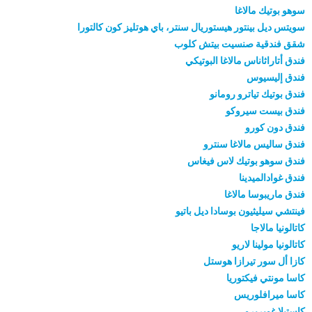
سوهو بوتيك مالاغا
سويتس ديل بينتور هيستوريال سنتر، باي هوتليز كون كالتورا
شقق فندقية صنسيت بيتش كلوب
فندق أتاراثاناس مالاغا البوتيكي
فندق إليسيوس
فندق بوتيك تياترو رومانو
فندق بيست سيروكو
فندق دون كورو
فندق ساليس مالاغا سنترو
فندق سوهو بوتيك لاس فيغاس
فندق غوادالميدينا
فندق ماريبوسا مالاغا
فينتشي سيليثيون بوسادا ديل باتيو
كاتالونيا مالاجا
كاتالونيا مولينا لاريو
كازا أل سور تيرازا هوستل
كاسا مونتي فيكتوريا
كاسا ميرافلوريس
كاستيلا غويريرو