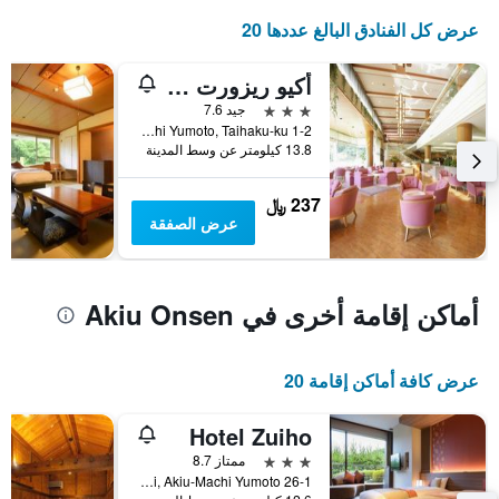
عرض كل الفنادق البالغ عددها 20
أكيو ريزورت هوتل كريسينت
3 نجوم
جيد 7.6
1-2 Namezawa, Akiumachi Yumoto, Taihaku-ku, سينداي, اليابان
13.8 كيلومتر عن وسط المدينة
237 ﷼
عرض الصفقة
أماكن إقامة أخرى في Akiu Onsen
عرض كافة أماكن إقامة 20
Hotel Zuiho
3 نجوم
ممتاز 8.7
26-1 Nozoki, Akiu-Machi Yumoto, سينداي, اليابان