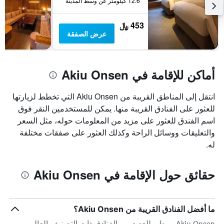
12.6 كيلومتر عن وسط المدينة
453 ﷼
عرض الصفقة
أماكن للإقامة في Akiu Onsen
انتقل إلى المناطق القريبة من Akiu Onsen التي تخطط لزيارتها
للعثور على الفنادق القريبة منها. يمكن للمستخدمين النقر فوق
اسم الفندق للعثور على مزيد من المعلومات حوله، مثل السعر
والتعليقات ووسائل الراحة وكذلك العثور على صفقات مختلفة
له.
حقائق حول الإقامة في Akiu Onsen
ما أفضل الفنادق القريبة من Akiu Onsen؟
Akiu Onsen موطن للعديد من الفنادق ذات التصنيف العالي ،