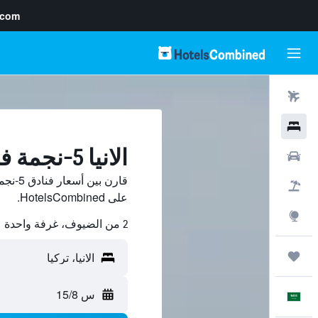
.com
رحلات طيران
فنادق
الانيا 5-نجمة فنادق
سيارات
قارن ب
حزم العروض
على HotelsCombined.
استكشاف
2 من الضيوف، غرفة واحدة
رحلات
س 15/8
العَرَبِيَّة