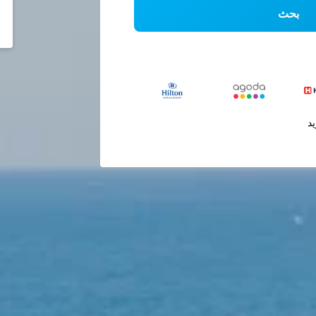
بحث
يد