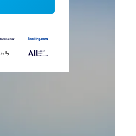
...والمز