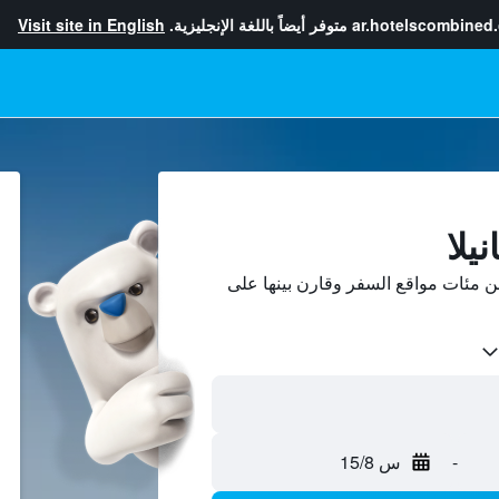
ar.hotelscombined
متوفر أيضاً باللغة الإنجليزية.
Visit site in English
يلا
من مئات مواقع السفر وقارن بينها على
-
س 15/8