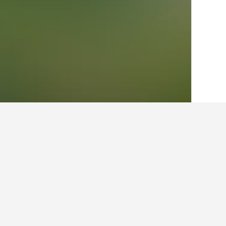
الصفحة الرئيسية
إيطاليا
522,401
كامبانيا
9
حقائق حول الإقامة ف