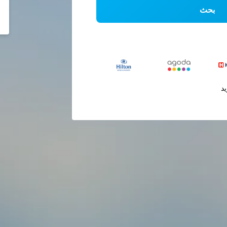
بحث
يد