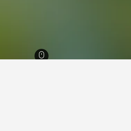
35,36
ألبانيلا
26
ي ألبانيلا