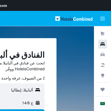
.com
رحلات طيران
فنادق
الفنادق في ألبان
سيارات
ابحث عن فنادق في ألبانيلا 
حزم العروض
HotelsCombined ووفّر.
استكشاف
2 من الضيوف، غرفة واحدة
رحلات
ج 14/8
العَرَبِيَّة