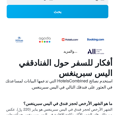
بحث
...والمزيد
أفكار للسفر حول الفنادقفي
اليس سبرينغس
استخدم نصائح HotelsCombined التي تدعمها البيانات لمساعدتك
في العثور على فندقك التالي في اليس سبرينغس.
ما هو الشهر الأرخص لحجز فندق في اليس سبرينغس؟
الشهر الأرخص لحجز فندق في اليس سبرينغس هو يناير (220 ﷼). عكس
من ذلك، فإن الشهر الأكثر تكلفة للإقامة في اليس سبرينغس هو أغسطس