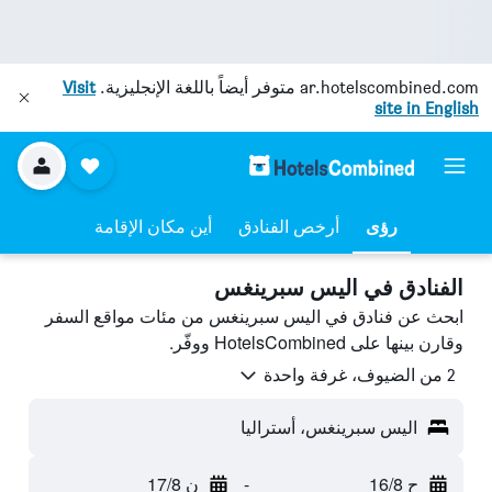
ar.hotelscombined.com
متوفر أيضاً باللغة الإنجليزية.
Visit
site in English
رؤى
أرخص الفنادق
أين مكان الإقامة
الفنادق في اليس سبرينغس
ابحث عن فنادق في اليس سبرينغس من مئات مواقع السفر
وقارن بينها على HotelsCombined ووفّر.
2 من الضيوف، غرفة واحدة
اليس سبرينغس، أستراليا
ح 16/8
-
ن 17/8