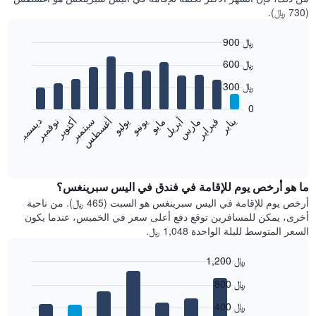
(730 ﷼).
900 ﷼
Bar
Chart
600 ﷼
graphic.
chart
with
300 ﷼
12
bars.
0
فبراير
مايو
أغسطس
نوفمبر
يناير
أبريل
يوليو
أكتوبر
مارس
يونيو
سبتمبر
ديسمبر
يعرض
المخطط
End
of
التالي
interactive
متوسط
chart
سعر
ما هو أرخص يوم للإقامة في فندق في اليس سبرينغس؟
غرفة
أرخص يوم للإقامة في اليس سبرينغس هو السبت (465 ﷼). من ناحية
كل
أخرى، يمكن للمسافرين توقع دفع أعلى سعر في الخميس، عندما يكون
شهر
السعر المتوسط لليلة الواحدة 1,048 ﷼.
يتضمن
المخطط
1,200 ﷼
1
Bar
محور
Chart
800 ﷼
graphic.
chart
X
with
الذي
400 ﷼
7