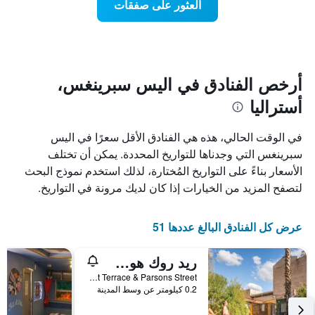
العثور على صفقات
يعرض
اقتراب
تاريخ
فئات
الإقامة
الفنادق
يتضمن
بالنجوم.
يتضمن
المخطط
1
المخطط
أرخص الفنادق في اليس سبرينغس،
1
محور
أستراليا
X
محور
Y
الذي
الذي
يعرض
في الوقت الحالي، هذه هي الفنادق الأقل سعرًا في اليس
عدد
يعرض
سبرينغس التي وجدناها للتواريخ المحددة. يمكن أن تختلف
الأيام
متوسط
الأسعار بناءً على التواريخ المُختارة، لذلك استخدم نموذج البحث
قبل
سعر
غرفة
الإقامة
لتصفح المزيد من الخيارات إذا كان لديك مرونة في التواريخ.
في
يتضمن
عطلة
المخطط
نهاية
التالي
عرض كل الفنادق البالغ عددها 51
1
هذا
محور
الأسبوع
ريد روك هوستل
Y
خلال
آخر
الذي
Cnr Leichhardt Terrace & Parsons Street, اليس سبرينغس, NT, أستراليا
0.2 كيلومتر عن وسط المدينة
3
يعرض
أيام
متوسط