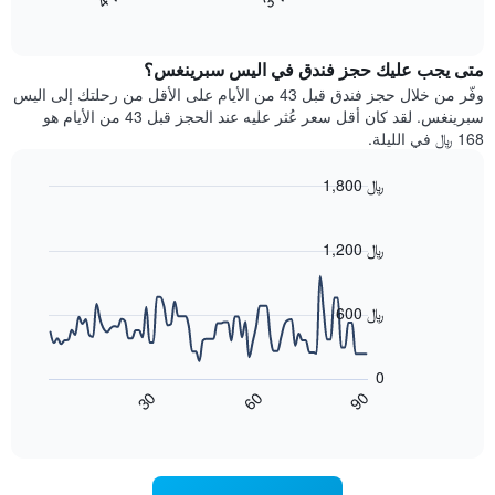
End
سعر
بالنجوم.
of
الغرفة
interactive
يتضمن
خلال
chart
المخطط
متى يجب عليك حجز فندق في اليس سبرينغس؟
عطلة
1
نهاية
وفّر من خلال حجز فندق قبل 43 من الأيام على الأقل من رحلتك إلى اليس
محور
هذا
سبرينغس. لقد كان أقل سعر عُثر عليه عند الحجز قبل 43 من الأيام هو
Y
الأسبوع
168 ﷼ في الليلة.
الذي
الذي
يعرض
عُثر
متوسط
1,800 ﷼
عليه
سعر
Line
Chart
خلال
الغرفة
graphic.
chart
آخر
هذه
with
1,200 ﷼
3
90
الليلة
أيام
data
الذي
points.
مع
عُثر
600 ﷼
التصنيف
عليه
حسب
يعرض
خلال
النجوم
المخطط
آخر
0
التالي
يتضمن
3
60
90
30
كيفية
المخطط
End
أيام
of
1
تغير
interactive
سعر
محور
chart
X
غرفة
عند
الذي