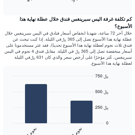
End
سعر
1
of
الغرفة
interactive
محور
هذه
chart
Y
كم تكلفة غرفة اليس سبرينغس فندق خلال عطلة نهاية هذا
الليلة
الذي
الذي
الأسبوع؟
يعرض
عُثر
خلال آخر 72 ساعة، شهدنا انخفاض أسعار فنادق في اليس سبرينغس خلال
متوسط
عليه
عطلة نهاية هذا الأسبوع تصل إلى 365 ﷼في الليلة. إذا كنت تبحث عن
سعر
خلال
فندق ثلاث نجوم لعطلة نهاية هذا الأسبوع تحديدًا، فقد عثر مستخدمونا على
غرفة
آخر
أسعار منخفضة تصل إلى 365 ﷼ في الليلة. مقابل فندق 4 نجوم في اليس
3
سبرينغس، عُثر مؤخرًا على أرخص سعر والذي كان 631 ﷼في الليلة
أيام
لعطلة نهاية هذا الأسبوع.
مع
التصنيف
750 ﷼
حسب
النجوم
Bar
Chart
graphic.
يتضمن
chart
500 ﷼
with
المخطط
2
1
bars.
محور
250 ﷼
X
يعرض
التي
المخطط
تعرض
0
التالي
فئات
ن
م
ن
م
متوسط
الفنادق
3
ج
و
4
ج
و