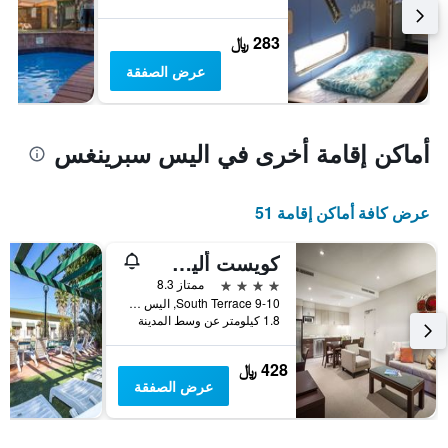
283 ﷼
عرض الصفقة
أماكن إقامة أخرى في اليس سبرينغس
عرض كافة أماكن إقامة 51
كويست أليس سبرينجز
4 نجوم
ممتاز 8.3
9-10 South Terrace, اليس سبرينغس, NT, أستراليا
1.8 كيلومتر عن وسط المدينة
428 ﷼
عرض الصفقة