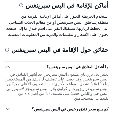
أماكن للإقامة في اليس سبرينغس
استخدم الخريطة للعثور على أماكن الإقامة القريبة من
منطقة(مناطق) اليس سبرينغس أو من معالم الجذب السياحي
التي تخطط لزيارتها. سينقلك النقر على اسم فندق ما إلى صفحة
تحتوي على الأسعار والتقييمات والمزيد من المعلومات المفيدة.
حقائق حول الإقامة في اليس سبرينغس
ما أفضل الفنادق في اليس سبرينغس؟
يعتبر دبل تري باي هيلتون أليس سبرنجز أحد أشهر الفنادق في
اليس سبرينغس وقد حصل على تصنيف لـ 2,159 من المستخدمين
يبلغ 8.4/10.تشمل المواقع الأخرى ذات التصنيف الأعلى ميركيور
أليس سبرينغز ريزورت و كراون بلازا أليس سبرينجز لاسيترز بي
آيتش جي واللذين حصلا على تصنيف 7.7 من أصل 8.3 من
تقييمات المستخدمين
كم يبلغ سعر فندق رخيص في اليس سبرينغس؟