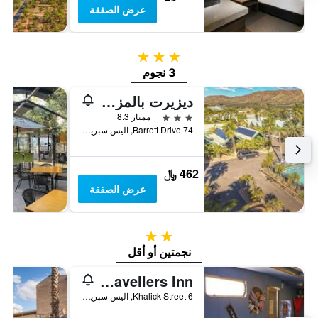
عرض الصفقة
3 نجوم
3 نجوم
ديزيرت بالمز أليس سبرينغز
3 نجوم
ممتاز 8.3
74 Barrett Drive, اليس سبرينغس, NT, أستراليا
462 ﷼
عرض الصفقة
2 نجمتين
نجمتين أو أقل
Alice's Secret Travellers Inn
6 Khalick Street, اليس سبرينغس, NT, أستراليا