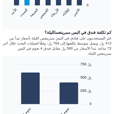
يعرض
bars.
0
الشهور.
الاثنين
الخميس
الأحد
الأربعاء
السبت
الثلاثاء
الجمعة
يتضمن
يعرض
المخطط
المخطط
End
التالي
of
التالي
interactive
1
متوسط
chart
محور
سعر
كم تكلفة فندق في اليس سبرينغسالليلة؟
Y
غرفة
عثر المستخدمون على فنادق في اليس سبرينغس الليلة بأسعار تبدأ من
الذي
كل
412 ﷼، ويصل متوسط تكلفتها إلى 764 ﷼، وفقًا لعمليات البحث خلال آخر
يعرض
يوم
72 ساعة. تبدأ الأسعار من 599 ﷼ مقابل فندق 4 نجوم في اليس
متوسط
في
سبرينغس الليلة.
سعر
الأسبوع
غرفة
يتضمن
750 ﷼
المخطط
Bar
1
Chart
graphic.
chart
محور
500 ﷼
with
X
2
الذي
bars.
يعرض
250 ﷼
أيام
يعرض
الأسبوع.
المخطط
0
يتضمن
التالي
ن
م
ن
م
المخطط
متوسط
3
ج
و
4
ج
و
التالي