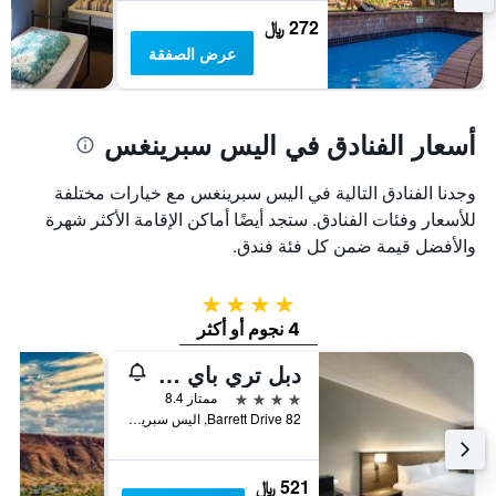
سعر
غرفة
272 ﷼
عرض الصفقة
أسعار الفنادق في اليس سبرينغس
وجدنا الفنادق التالية في اليس سبرينغس مع خيارات مختلفة
للأسعار وفئات الفنادق. ستجد أيضًا أماكن الإقامة الأكثر شهرة
والأفضل قيمة ضمن كل فئة فندق.
4 نجوم
4 نجوم أو أكثر
دبل تري باي هيلتون أليس سبرنجز
4 نجوم
ممتاز 8.4
82 Barrett Drive, اليس سبرينغس, NT, أستراليا
521 ﷼