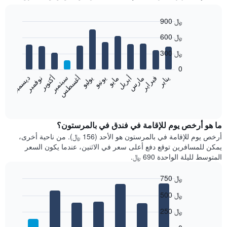
900 ﷼
Bar
Chart
600 ﷼
graphic.
chart
with
300 ﷼
12
bars.
0
فبراير
مايو
أغسطس
نوفمبر
يناير
أبريل
يوليو
أكتوبر
مارس
يونيو
سبتمبر
ديسمبر
يعرض
المخطط
End
of
التالي
interactive
متوسط
chart
سعر
ما هو أرخص يوم للإقامة في فندق في بالمرستون؟
غرفة
أرخص يوم للإقامة في بالمرستون هو الأحد (156 ﷼). من ناحية أخرى،
كل
يمكن للمسافرين توقع دفع أعلى سعر في الاثنين، عندما يكون السعر
شهر
المتوسط لليلة الواحدة 690 ﷼.
يتضمن
المخطط
750 ﷼
1
Bar
محور
Chart
500 ﷼
graphic.
chart
X
with
الذي
250 ﷼
7
يعرض
bars.