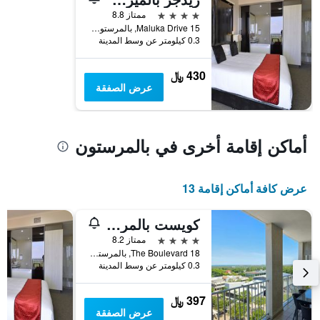
محور
4 نجوم
ممتاز 8.8
Y
15 Maluka Drive, بالمرستون, NT, أستراليا
الذي
0.3 كيلومتر عن وسط المدينة
يعرض
متوسط
430 ﷼
سعر
عرض الصفقة
غرفة
أماكن إقامة أخرى في بالمرستون
عرض كافة أماكن إقامة 13
كويست بالمرستون
4 نجوم
ممتاز 8.2
18 The Boulevard, بالمرستون, NT, أستراليا
0.3 كيلومتر عن وسط المدينة
397 ﷼
عرض الصفقة