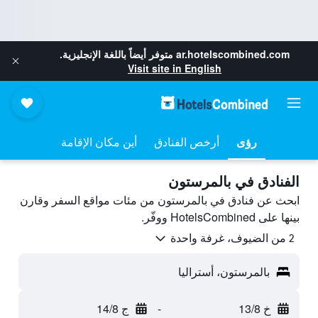
ar.hotelscombined.com
متوفر أيضاً باللغة الإنجليزية.
Visit site in English
رؤى
أرخص الفنادق
أين مكان الإقامة
الفنادق في بالمرستون
ابحث عن فنادق في بالمرستون من مئات مواقع السفر وقارن
بينها على HotelsCombined ووفّر.
2 من الضيوف، غرفة واحدة
بالمرستون، أستراليا
خ 13/8
-
ج 14/8