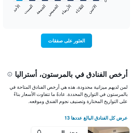
0
الشهور.
الاثنين
الثلاثاء
الأربعاء
الخميس
الجمعة
السبت
الأحد
يتضمن
يعرض
المخطط
المخطط
End
التالي
of
التالي
interactive
1
متوسط
chart
محور
سعر
Y
غرفة
العثور على صفقات
الذي
كل
يعرض
يوم
متوسط
في
سعر
الأسبوع
غرفة
يتضمن
المخطط
أرخص الفنادق في بالمرستون، أستراليا
1
محور
لمن لديهم ميزانية محدودة، هذه هي أرخص الفنادق المتاحة في
X
الذي
بالمرستون في التواريخ المحددة. عادةً ما تتفاوت الأسعار بناءً
يعرض
على التواريخ المختارة وتصنيف نجوم الفندق وموقعه.
أيام
الأسبوع.
يتضمن
عرض كل الفنادق البالغ عددها 13
المخطط
التالي
ريدجز بالميرستون - داروين
1