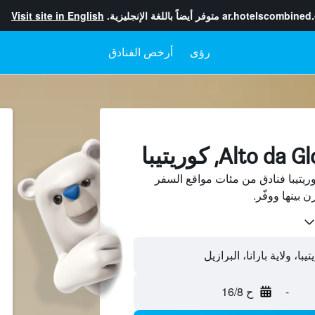
ar.hotelscombined
متوفر أيضاً باللغة الإنجليزية.
Visit site in English
رؤى
أرخص الفنادق
عن Alto da Gloria، كوريتيبا فنادق من مئات مواقع السفر
-
ح 16/8