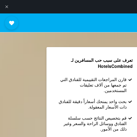
تعرف على سبب حب المسافرين لـ
HotelsCombined
قارن المراجعات التقييمية للفنادق التي
تم جمعها من آلاف تعليقات
المستخدمين.
بحث واحد يمنحك أسعاراً دقيقة للفنادق
ذات الأسعار المعقولة.
قم بتخصيص النتائج حسب سلسلة
الفنادق ووسائل الراحة والسعر وغير
ذلك من الأمور.