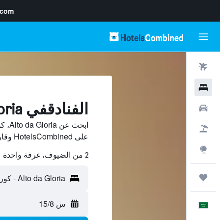
.com
رحلات طيران
فنادق
الفنادقفي Alto da Gloria, كوريتيبا
سيارات
ابحث 
حزم العروض
على HotelsCombined وقارن بينها ووفّر.
استكشاف
2 من الضيوف، غرفة واحدة
رحلات
س 15/8
العَرَبِيَّة