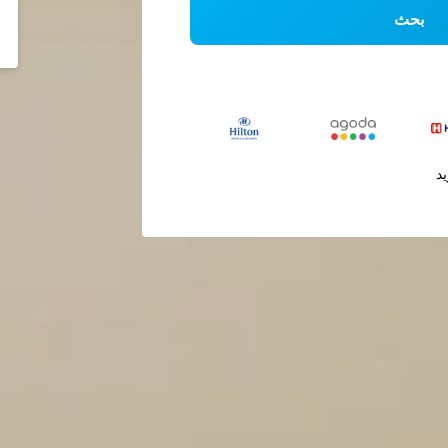
بحث
يد