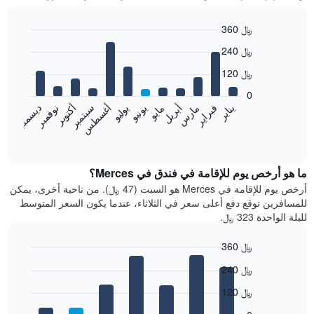
360 ﷼
Bar
Chart
240 ﷼
graphic.
chart
with
120 ﷼
12
bars.
0
فبراير
مايو
أغسطس
نوفمبر
يناير
أبريل
يوليو
أكتوبر
مارس
يونيو
سبتمبر
ديسمبر
يعرض
المخطط
End
of
التالي
interactive
متوسط
chart
سعر
ما هو أرخص يوم للإقامة في فندق في Merces؟
غرفة
أرخص يوم للإقامة في Merces هو السبت (47 ﷼). من ناحية أخرى، يمكن
كل
للمسافرين توقع دفع أعلى سعر في الثلاثاء، عندما يكون السعر المتوسط
شهر
لليلة الواحدة 323 ﷼.
يتضمن
المخطط
360 ﷼
1
Bar
محور
Chart
240 ﷼
graphic.
chart
X
with
الذي
120 ﷼
7
يعرض
bars.