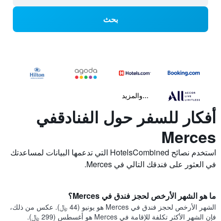
بحث
...والمزيد
أفكار للسفر حول الفنادقفي
Merces
استخدم نصائح HotelsCombined التي تدعمها البيانات لمساعدتك
في العثور على فندقك التالي في Merces.
ما هو الشهر الأرخص لحجز فندق في Merces؟
الشهر الأرخص لحجز فندق في Merces هو يونيو (44 ﷼). عكس من ذلك،
فإن الشهر الأكثر تكلفة للإقامة في Merces هو أغسطس (299 ﷼).