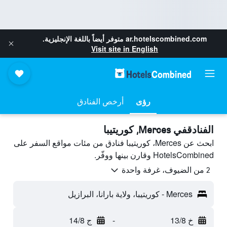
ar.hotelscombined.com
متوفر أيضاً باللغة الإنجليزية.
Visit site in English
رؤى
أرخص الفنادق
الفنادقفي Merces, كوريتيبا
ابحث عن Merces، كوريتيبا فنادق من مئات مواقع السفر على
HotelsCombined وقارن بينها ووفّر.
2 من الضيوف، غرفة واحدة
Merces - كوريتيبا، ولاية بارانا، البرازيل
خ 13/8
-
ج 14/8