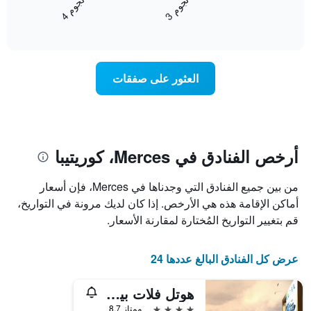
ن
م
ن
م
متوسط
محور
3
ج
و
4
ج
و
End
سعر
Y
of
الغرفة
interactive
الذي
خلال
chart
يعرض
عطلة
متوسط
نهاية
العثور على صفقات
سعر
هذا
غرفة
الأسبوع
الذي
عُثر
عليه
خلال
أرخص الفنادق في Merces، كوريتيبا
آخر
3
من بين جميع الفنادق التي وجدناها في Merces، فإن أسعار
أيام
أماكن الإقامة هذه هي الأرخص. إذا كان لديك مرونة في التواريخ،
مع
التصنيف
قم بتغيير التواريخ المُختارة لمقارنة الأسعار.
حسب
النجوم
يتضمن
عرض كل الفنادق البالغ عددها 24
المخطط
1
هوتل فلات بيتراس
محور
4 نجوم
ممتاز 8.7
X