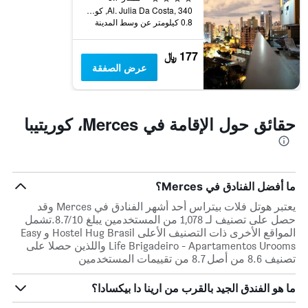
Al. Julia Da Costa, 340, كوريتيبا, البرازيل
الذي
0.8 كيلومتر عن وسط المدينة
يعرض
فئات
الفنادق
177 ﷼
بالنجوم.
عرض الصفقة
يتضمن
المخطط
1
محور
حقائق حول الإقامة في Merces، كوريتيبا
Y
الذي
يعرض
متوسط
سعر
ما أفضل الفنادق في Merces؟
غرفة
يعتبر هوتل فلات بيتراس أحد أشهر الفنادق في Merces وقد
في
حصل على تصنيف لـ 1,078 من المستخدمين يبلغ 8.7/10.تشمل
عطلة
المواقع الأخرى ذات التصنيف الأعلى Hostel Hug Brasil و Easy
نهاية
Life Brigadeiro - Apartamentos Urooms واللذين حصلا على
هذا
تصنيف 8.6 من أصل 8.7 من تقييمات المستخدمين
الأسبوع
خلال
آخر
ما هو الفندق الجيد بالقرب من ارينا دا بيكسادا؟
3