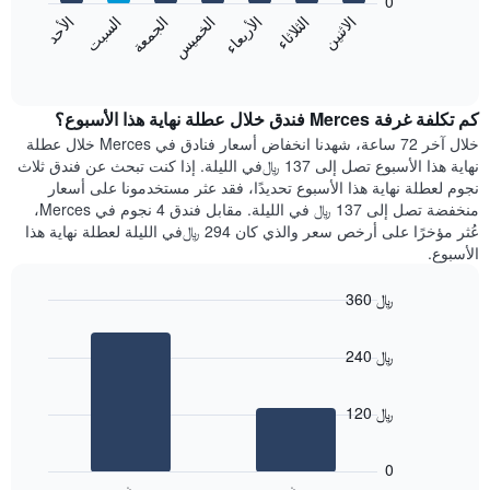
0
الشهور.
الاثنين
الثلاثاء
الأربعاء
الخميس
الجمعة
السبت
الأحد
يتضمن
يعرض
المخطط
المخطط
End
التالي
of
التالي
interactive
1
متوسط
chart
محور
سعر
كم تكلفة غرفة Merces فندق خلال عطلة نهاية هذا الأسبوع؟
Y
غرفة
خلال آخر 72 ساعة، شهدنا انخفاض أسعار فنادق في Merces خلال عطلة
الذي
كل
نهاية هذا الأسبوع تصل إلى 137 ﷼في الليلة. إذا كنت تبحث عن فندق ثلاث
يعرض
يوم
نجوم لعطلة نهاية هذا الأسبوع تحديدًا، فقد عثر مستخدمونا على أسعار
متوسط
في
منخفضة تصل إلى 137 ﷼ في الليلة. مقابل فندق 4 نجوم في Merces،
سعر
الأسبوع
عُثر مؤخرًا على أرخص سعر والذي كان 294 ﷼في الليلة لعطلة نهاية هذا
غرفة
يتضمن
الأسبوع.
المخطط
1
360 ﷼
محور
X
Bar
Chart
graphic.
chart
الذي
240 ﷼
with
يعرض
2
أيام
bars.
الأسبوع.
120 ﷼
يتضمن
يعرض
المخطط
المخطط
التالي
0
التالي
1