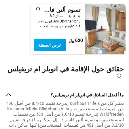
أيام
الأسبوع.
تسوم ألتن فاسراد - إل أنتيكا روتا
يتضمن
3 نجوم
ممتاز 8.2
المخطط
Am Storchentor 8, انويلر ام تريفيلس, راينلند بالاتينات, ألمانيا
التالي
1.1 كيلومتر عن وسط المدينة
1
محور
620 ﷼
Y
عرض الصفقة
الذي
يعرض
متوسط
سعر
حقائق حول الإقامة في انويلر ام تريفيلس
غرفة
ما أفضل الفنادق في انويلر ام تريفيلس؟
يعتبر كل من Kurhaus Trifels (بدرجة تقييم 8.4/10 من أصل 450
من تقييمات المستخدمين) ، و Kurhaus Trifels-Gästehaus Villa
Waldfrieden (بدرجة تقييم 9.0/10 من أصل 360 من تقييمات
المستخدمين) و تسوم ألتن فاسراد - إل أنتيكا روتا (بدرجة تقييم
8.2/10 من أصل 451 من تقييمات المستخدمين) كلها أماكن ذات