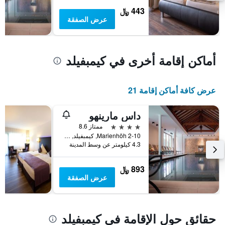
بالنجوم.
443 ﷼
يتضمن
عرض الصفقة
المخطط
1
محور
Y
أماكن إقامة أخرى في كيمبفيلد
الذي
يعرض
متوسط
عرض كافة أماكن إقامة 21
سعر
غرفة
في
داس مارينهو
عطلة
4 نجوم
ممتاز 8.6
نهاية
Marienhöh 2-10, كيمبفيلد, راينلند بالاتينات, ألمانيا
هذا
4.3 كيلومتر عن وسط المدينة
الأسبوع
خلال
آخر
893 ﷼
3
عرض الصفقة
أيام
حقائق حول الإقامة في كيمبفيلد