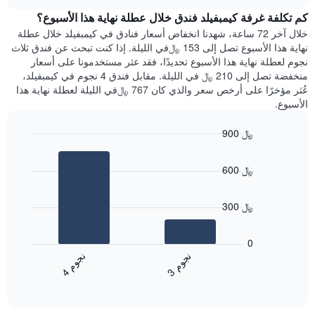
هذه
chart
محور
كم تكلفة غرفة كيمبفيلد فندق خلال عطلة نهاية هذا الأسبوع؟
الليلة
Y
الذي
خلال آخر 72 ساعة، شهدنا انخفاض أسعار فنادق في كيمبفيلد خلال عطلة
الذي
عُثر
نهاية هذا الأسبوع تصل إلى 153 ﷼في الليلة. إذا كنت تبحث عن فندق ثلاث
يعرض
عليه
نجوم لعطلة نهاية هذا الأسبوع تحديدًا، فقد عثر مستخدمونا على أسعار
متوسط
خلال
منخفضة تصل إلى 210 ﷼ في الليلة. مقابل فندق 4 نجوم في كيمبفيلد،
سعر
آخر
عُثر مؤخرًا على أرخص سعر والذي كان 767 ﷼في الليلة لعطلة نهاية هذا
غرفة
3
الأسبوع.
أيام
مع
900 ﷼
التصنيف
Bar
حسب
Chart
graphic.
chart
النجوم
600 ﷼
with
يتضمن
2
المخطط
bars.
1
300 ﷼
محور
يعرض
X
المخطط
0
التي
التالي
ن
م
ن
م
تعرض
متوسط
3
ج
و
4
ج
و
فئات
End
سعر
of
الفنادق
الغرفة
interactive
بالنجوم.
خلال
chart
يتضمن