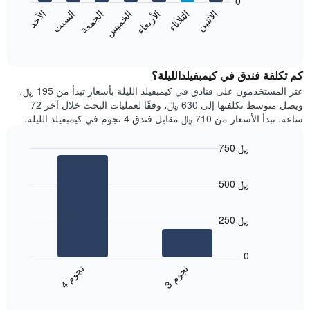
0
الشهور.
الاثنين
الخميس
الأحد
الأربعاء
السبت
الثلاثاء
الجمعة
يتضمن
يعرض
المخطط
المخطط
End
التالي
of
التالي
interactive
1
متوسط
chart
محور
سعر
كم تكلفة فندق في كيمبفيلدالليلة؟
Y
غرفة
عثر المستخدمون على فنادق في كيمبفيلد الليلة بأسعار تبدأ من 195 ﷼،
الذي
كل
ويصل متوسط تكلفتها إلى 630 ﷼، وفقًا لعمليات البحث خلال آخر 72
يعرض
يوم
ساعة. تبدأ الأسعار من 710 ﷼ مقابل فندق 4 نجوم في كيمبفيلد الليلة.
متوسط
في
سعر
الأسبوع
750 ﷼
غرفة
يتضمن
Bar
المخطط
Chart
graphic.
chart
1
500 ﷼
with
محور
2
X
bars.
الذي
250 ﷼
يعرض
يعرض
أيام
المخطط
0
الأسبوع.
التالي
ن
م
ن
م
يتضمن
متوسط
3
ج
و
4
ج
و
المخطط
End
سعر
of
التالي
الغرفة
interactive
1