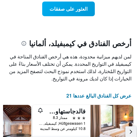
عطلة
المخطط
نهاية
العثور على صفقات
1
هذا
محور
الأسبوع
Y
الذي
الذي
عُثر
يعرض
عليه
متوسط
خلال
أرخص الفنادق في كيمبفيلد، ألمانيا
سعر
آخر
الغرفة
3
لمن لديهم ميزانية محدودة، هذه هي أرخص الفنادق المتاحة في
هذه
أيام
الليلة
كيمبفيلد في التواريخ المحددة. يمكن أن تختلف الأسعار بناءً على
مع
الذي
التصنيف
التواريخ المُختارة، لذلك استخدم نموذج البحث لتصفح المزيد من
عُثر
حسب
الخيارات إذا كان لديك مرونة في التواريخ.
عليه
النجوم
خلال
يتضمن
آخر
المخطط
عرض كل الفنادق البالغ عددها 21
3
1
أيام
محور
فالدجاستهاوس أم شفارتسنبروخ
X
الذي
3 نجوم
ممتاز 8.3
يعرض
Hüttgeswasen 1, كيمبفيلد, راينلند بالاتينات, ألمانيا
فئات
10.8 كيلومتر عن وسط المدينة
الفنادق