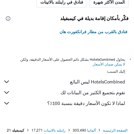
المدن الأكثر شهرة
فنادق في راينلند بالاتينات
فكّر بأمكان إقامة بديلة في كيمبفيلد
فنادق بالقرب من مطار فرانكفورت هان
*
يحاول HotelsCombined بشكل دائم الحصول على الأسعار الدقيقة، ولكن
لا يمكن ضمان الأسعار
.
إليك السبب:
HotelsCombined ليس البائع
نقوم بتجميع الكثير من البيانات لك
لماذا لا تكون الأسعار دقيقة بنسبة 100٪؟
الصفحة الرئيسية
ألمانيا
303,490
راينلند بالاتينات
17,271
كيمبفيلد
21