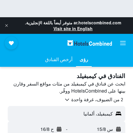
ar.hotelscombined.com
متوفر أيضاً باللغة الإنجليزية.
Visit site in English
رؤى
أرخص الفنادق
الفنادق في كيمبفيلد
ابحث عن فنادق في كيمبفيلد من مئات مواقع السفر وقارن
بينها على HotelsCombined ووفّر.
2 من الضيوف، غرفة واحدة
كيمبفيلد، ألمانيا
س 15/8
-
ح 16/8