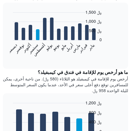
1,500 ﷼
Bar
Chart
1,000 ﷼
graphic.
chart
with
500 ﷼
12
bars.
0
فبراير
مايو
أغسطس
نوفمبر
يناير
أبريل
يوليو
أكتوبر
مارس
يونيو
سبتمبر
ديسمبر
يعرض
المخطط
End
of
التالي
interactive
متوسط
chart
سعر
ما هو أرخص يوم للإقامة في فندق في كيمبفيلد؟
غرفة
أرخص يوم للإقامة في كيمبفيلد هو الثلاثاء (580 ﷼). من ناحية أخرى، يمكن
كل
للمسافرين توقع دفع أعلى سعر في الأحد، عندما يكون السعر المتوسط
شهر
لليلة الواحدة 958 ﷼.
يتضمن
المخطط
1,200 ﷼
1
Bar
محور
Chart
800 ﷼
graphic.
chart
X
with
الذي
400 ﷼
7
يعرض
bars.