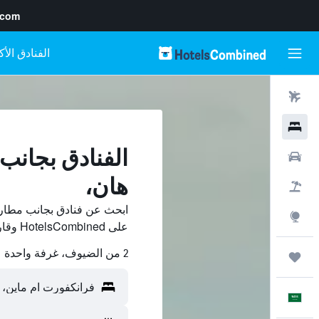
.com
رحلات طيران
فنادق
الفنادق بجانب
سيارات
هان،
حزم العروض
ابحث عن فنادق بجانب مطار
استكشاف
على HotelsCombined وقارن بينها ووفّر.
2 من الضيوف، غرفة واحدة
رحلات
العَرَبِيَّة