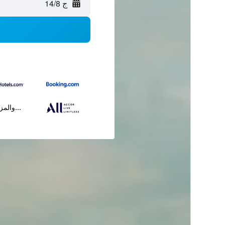
ج 14/8
...والمز