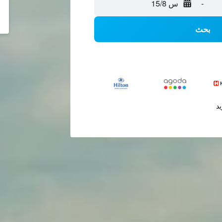
-
س 15/8
بحث
يد