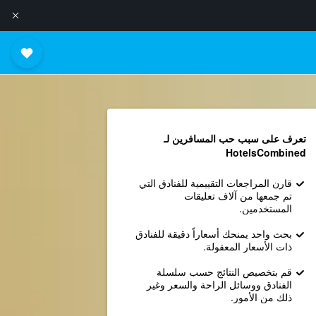
تعرف على سبب حب المسافرين لـ
HotelsCombined
قارن المراجعات التقييمية للفنادق التي
تم جمعها من آلاف تعليقات
المستخدمين.
بحث واحد يمنحك أسعاراً دقيقة للفنادق
ذات الأسعار المعقولة.
قم بتخصيص النتائج حسب سلسلة
الفنادق ووسائل الراحة والسعر وغير
ذلك من الأمور.