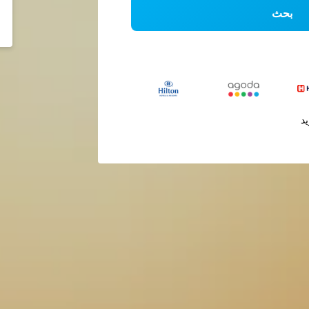
بحث
يد