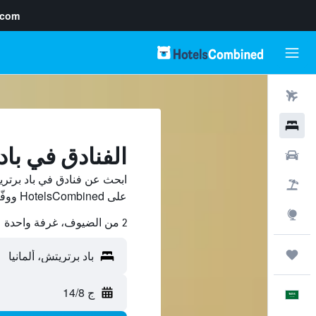
.com
رحلات طيران
فنادق
الفنادق في با
سيارات
ابحث عن فنادق في باد برتري
حزم العروض
على HotelsCombined ووفّر.
استكشاف
2 من الضيوف، غرفة واحدة
رحلات
ج 14/8
العَرَبِيَّة