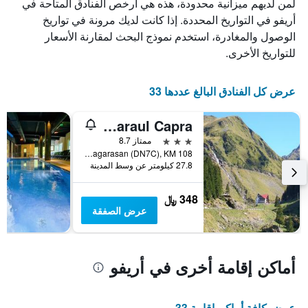
لمن لديهم ميزانية محدودة، هذه هي أرخص الفنادق المتاحة في
الغرفة
أيام
هذه
أريفو في التواريخ المحددة. إذا كانت لديك مرونة في تواريخ
مع
الليلة
التصنيف
الوصول والمغادرة، استخدم نموذج البحث لمقارنة الأسعار
الذي
حسب
للتواريخ الأخرى.
عُثر
النجوم
عليه
يتضمن
خلال
المخطط
عرض كل الفنادق البالغ عددها 33
آخر
1
3
محور
أيام
Hotel Paraul Capra
X
الذي
3 نجوم
ممتاز 8.7
يعرض
Transfagarasan (DN7C), KM 108, أريفو, رومانيا
فئات
27.8 كيلومتر عن وسط المدينة
الفنادق
بالنجوم.
348 ﷼
يتضمن
عرض الصفقة
المخطط
1
محور
Y
أماكن إقامة أخرى في أريفو
الذي
يعرض
متوسط
عرض كافة أماكن إقامة 33
سعر