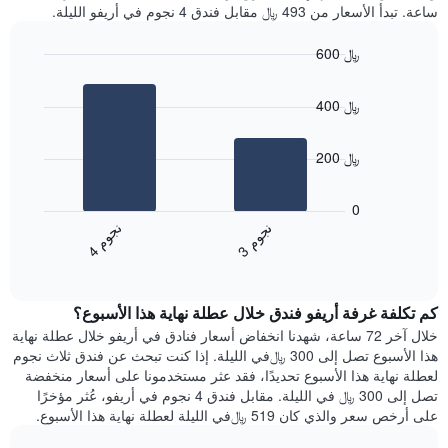
ساعة. تبدأ الأسعار من 493 ﷼ مقابل فندق 4 نجوم في أريفو الليلة.
600 ﷼
Bar
Chart
graphic.
chart
400 ﷼
with
2
bars.
200 ﷼
يعرض
المخطط
0
التالي
ن
م
ن
م
متوسط
3
ج
و
4
ج
و
End
سعر
of
الغرفة
interactive
هذه
chart
كم تكلفة غرفة أريفو فندق خلال عطلة نهاية هذا الأسبوع؟
الليلة
الذي
خلال آخر 72 ساعة، شهدنا انخفاض أسعار فنادق في أريفو خلال عطلة نهاية
عُثر
هذا الأسبوع تصل إلى 300 ﷼في الليلة. إذا كنت تبحث عن فندق ثلاث نجوم
عليه
لعطلة نهاية هذا الأسبوع تحديدًا، فقد عثر مستخدمونا على أسعار منخفضة
خلال
تصل إلى 300 ﷼ في الليلة. مقابل فندق 4 نجوم في أريفو، عُثر مؤخرًا
آخر
على أرخص سعر والذي كان 519 ﷼في الليلة لعطلة نهاية هذا الأسبوع.
3
أيام