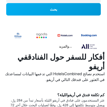
بحث
...والمزيد
أفكار للسفر حول الفنادقفي
أريفو
استخدم نصائح HotelsCombined التي تدعمها البيانات لمساعدتك
في العثور على فندقك التالي في أريفو.
كم تكلفة فندق في أريفوالليلة؟
عثر المستخدمون على فنادق في أريفو الليلة بأسعار تبدأ من 284 ﷼،
ويصل متوسط تكلفتها إلى 428 ﷼، وفقًا لعمليات البحث خلال آخر 72