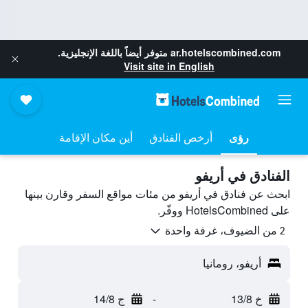
ar.hotelscombined.com
متوفر أيضاً باللغة الإنجليزية.
Visit site in English
رؤى
أرخص الفنادق
أين مكان الإقامة
الفنادق في أريفو
ابحث عن فنادق في أريفو من مئات مواقع السفر وقارن بينها
على HotelsCombined ووفّر.
2 من الضيوف، غرفة واحدة
أريفو، رومانيا
خ 13/8
-
ج 14/8