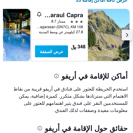
غرفة
في
Hotel Paraul Capra
عطلة
3 نجوم
ممتاز 8.7
نهاية
Transfagarasan (DN7C), KM 108, أريفو, رومانيا
هذا
27.8 كيلومتر عن وسط المدينة
الأسبوع
خلال
آخر
348 ﷼
3
عرض الصفقة
أيام
أماكن للإقامة في أريفو
استخدم الخريطة للعثور على فنادق في أريفو قريبة من نقاط
الاهتمام التي سترتادها بشكل متكرر. كميزة إضافية، يمكن
للمستخدمين النقر على فندق يثير اهتمامهم للعثور على
معلومات مفيدة وصفقات لذلك الفندق.
حقائق حول الإقامة في أريفو