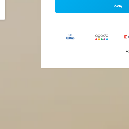
بحث
يد