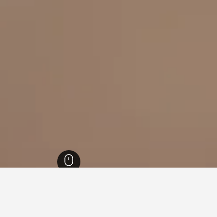
نوب الدنمارك
14,012
اروسكوبينغ
141
اروسكوبينغ
117