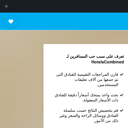
تعرف على سبب حب المسافرين لـ
HotelsCombined
قارن المراجعات التقييمية للفنادق التي
تم جمعها من آلاف تعليقات
المستخدمين.
بحث واحد يمنحك أسعاراً دقيقة للفنادق
ذات الأسعار المعقولة.
قم بتخصيص النتائج حسب سلسلة
الفنادق ووسائل الراحة والسعر وغير
ذلك من الأمور.