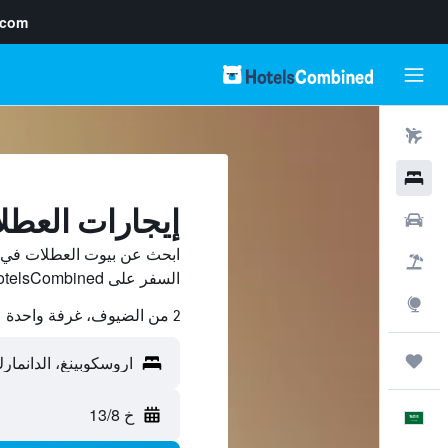
.com
رحلات طيران
فنادق
إيجارات العطل
سيارات
ابحث عن بيوت العطلات في ا
حزم العروض
السفر على HotelsCombined وقارن بينها ووفّر.
استكشاف
2 من الضيوف، غرفة واحدة
رحلات
خ 13/8
العَرَبِيَّة