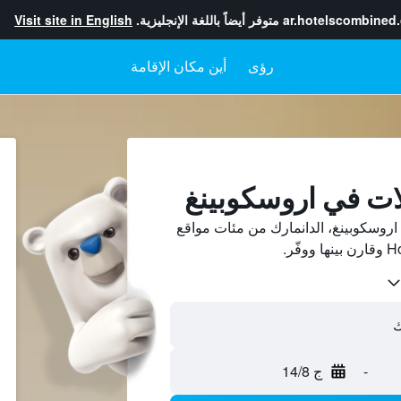
ar.hotelscombined
متوفر أيضاً باللغة الإنجليزية.
Visit site in English
رؤى
أين مكان الإقامة
ات في اروسكوبينغ
روسكوبينغ، الدانمارك من مئات مواقع
-
ج 14/8