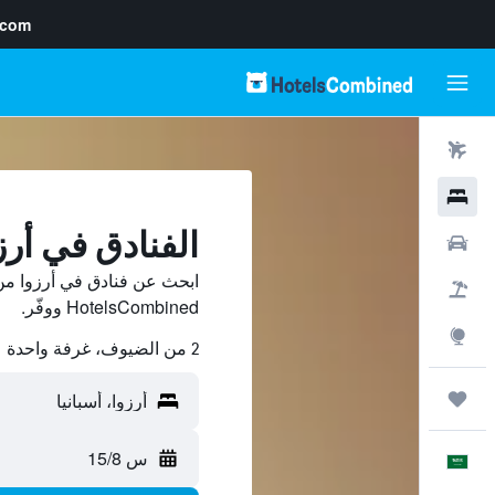
.com
رحلات طيران
فنادق
الفنادق في أرز
سيارات
ابحث عن فنادق في أرزوا من
حزم العروض
HotelsCombined ووفّر.
استكشاف
2 من الضيوف، غرفة واحدة
رحلات
س 15/8
العَرَبِيَّة