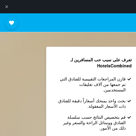
تعرف على سبب حب المسافرين لـ
HotelsCombined
قارن المراجعات التقييمية للفنادق التي
تم جمعها من آلاف تعليقات
المستخدمين.
بحث واحد يمنحك أسعاراً دقيقة للفنادق
ذات الأسعار المعقولة.
قم بتخصيص النتائج حسب سلسلة
الفنادق ووسائل الراحة والسعر وغير
ذلك من الأمور.