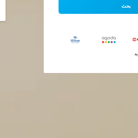
بحث
يد