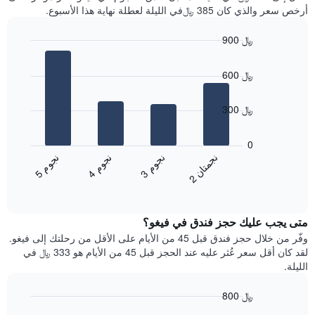
سعر
آخر
أرخص سعر والذي كان 385 ﷼في الليلة لعطلة نهاية هذا الأسبوع.
غرفة
3
أيام
900 ﷼
مع
Bar
Chart
التصنيف
graphic.
chart
حسب
600 ﷼
with
النجوم
4
يتضمن
bars.
300 ﷼
المخطط
1
يعرض
محور
المخطط
0
X
التالي
ن
ن
ن
م
ن
م
ن
م
التي
متوسط
3
ج
و
4
ج
و
5
ج
و
2
ج
م
ت
ا
تعرض
End
سعر
of
فئات
الغرفة
interactive
الفنادق
خلال
chart
بالنجوم.
متى يجب عليك حجز فندق في فيغو؟
عطلة
يتضمن
نهاية
وفّر من خلال حجز فندق قبل 45 من الأيام على الأقل من رحلتك إلى فيغو.
المخطط
هذا
لقد كان أقل سعر عُثر عليه عند الحجز قبل 45 من الأيام هو 333 ﷼ في
1
الأسبوع
الليلة.
محور
الذي
Y
عُثر
800 ﷼
الذي
عليه
يعرض
Line
Chart