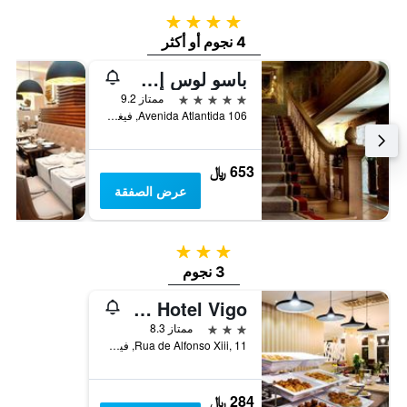
4 نجوم
4 نجوم أو أكثر
باسو لوس إسكودوس هوتل آند سبا ريزورت
5 نجوم
ممتاز 9.2
Avenida Atlantida 106, فيغو, غاليسيا, أسبانيا
653 ﷼
عرض الصفقة
3 نجوم
3 نجوم
B&B Hotel Vigo
3 نجوم
ممتاز 8.3
Rua de Alfonso Xiii, 11, فيغو, غاليسيا, أسبانيا
284 ﷼