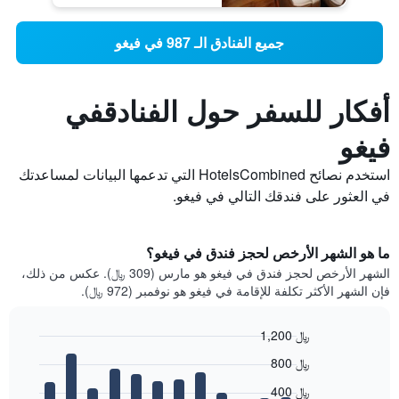
جميع الفنادق الـ 987 في فيغو
أفكار للسفر حول الفنادقفي
فيغو
استخدم نصائح HotelsCombined التي تدعمها البيانات لمساعدتك
في العثور على فندقك التالي في فيغو.
ما هو الشهر الأرخص لحجز فندق في فيغو؟
الشهر الأرخص لحجز فندق في فيغو هو مارس (309 ﷼). عكس من ذلك،
فإن الشهر الأكثر تكلفة للإقامة في فيغو هو نوفمبر (972 ﷼).
1,200 ﷼
Bar
Chart
800 ﷼
graphic.
chart
with
400 ﷼
12