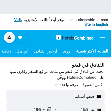
ar.hotelscombined.com
متوفر أيضاً باللغة الإنجليزية.
Visit
site in English
رؤى
أرخص الفنادق
أين مكان الإقامة
الفنادق في فيغو
ابحث عن فنادق في فيغو من مئات مواقع السفر وقارن بينها
على HotelsCombined ووفّر.
2 من الضيوف، غرفة واحدة
فيغو، أسبانيا
س 15/8
-
ح 16/8