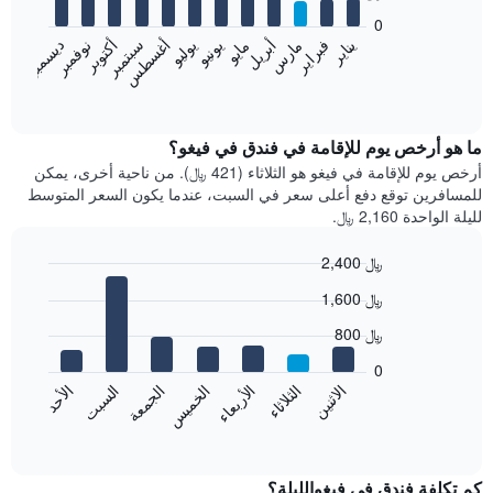
bars.
0
فبراير
مايو
أغسطس
نوفمبر
يناير
أبريل
يوليو
أكتوبر
مارس
يونيو
سبتمبر
ديسمبر
يعرض
المخطط
End
of
التالي
interactive
متوسط
chart
سعر
ما هو أرخص يوم للإقامة في فندق في فيغو؟
غرفة
أرخص يوم للإقامة في فيغو هو الثلاثاء (421 ﷼). من ناحية أخرى، يمكن
كل
للمسافرين توقع دفع أعلى سعر في السبت، عندما يكون السعر المتوسط
شهر
لليلة الواحدة 2,160 ﷼.
يتضمن
المخطط
2,400 ﷼
1
Bar
محور
Chart
1,600 ﷼
graphic.
chart
X
with
الذي
800 ﷼
7
يعرض
bars.
0
الشهور.
الاثنين
الخميس
الأحد
الأربعاء
السبت
الثلاثاء
الجمعة
يتضمن
يعرض
المخطط
المخطط
End
التالي
of
التالي
interactive
1
متوسط
chart
محور
سعر
كم تكلفة فندق في فيغوالليلة؟