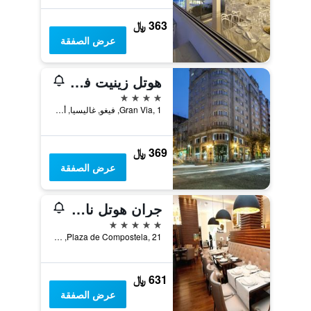
363 ﷼
عرض الصفقة
هوتل زينيت فيجو
4 نجوم
Gran Via, 1, فيغو, غاليسيا, أسبانيا
369 ﷼
عرض الصفقة
جران هوتل ناجاري بوتيك آند سبا
5 نجوم
Plaza de Compostela, 21, فيغو, غاليسيا, أسبانيا
631 ﷼
عرض الصفقة