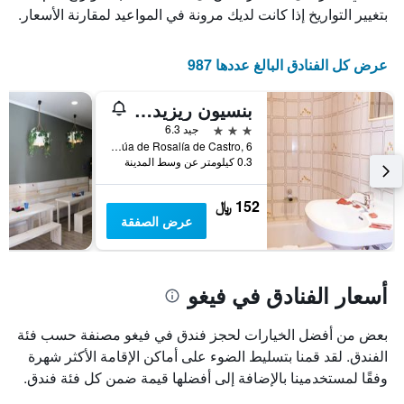
عدد
يعرض
بتغيير التواريخ إذا كانت لديك مرونة في المواعيد لمقارنة الأسعار.
الأيام
متوسط
قبل
سعر
غرفة
الإقامة
عرض كل الفنادق البالغ عددها 987
في
يتضمن
عطلة
المخطط
بنسيون ريزيدينسيا بوينس إيرز
نهاية
التالي
1
هذا
3 نجوم
جيد 6.3
محور
الأسبوع
Rúa de Rosalía de Castro, 6, فيغو, غاليسيا, أسبانيا
Y
خلال
0.3 كيلومتر عن وسط المدينة
آخر
الذي
3
يعرض
152 ﷼
أيام
متوسط
عرض الصفقة
سعر
غرفة
أسعار الفنادق في فيغو
بعض من أفضل الخيارات لحجز فندق في فيغو مصنفة حسب فئة
الفندق. لقد قمنا بتسليط الضوء على أماكن الإقامة الأكثر شهرة
وفقًا لمستخدمينا بالإضافة إلى أفضلها قيمة ضمن كل فئة فندق.