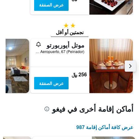
عرض الصفقة
2 نجمتين
نجمتين أو أقل
موتل أيوربورتو
Avenida Del Aeropuerto, 67 (Peinador), فيغو, غاليسيا, أسبانيا
256 ﷼
عرض الصفقة
أماكن إقامة أخرى في فيغو
عرض كافة أماكن إقامة 987