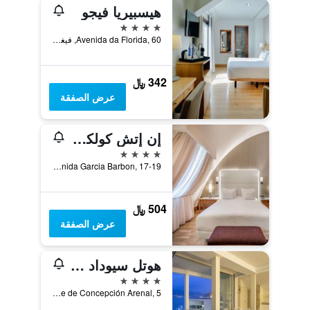
هيسبيريا فيجو
4 نجوم
Avenida da Florida, 60, فيغو, غاليسيا, أسبانيا
342 ﷼
عرض الصفقة
إن إتش كولكشن فيجو
4 نجوم
Avenida Garcia Barbon, 17-19, فيغو, غاليسيا, أسبانيا
504 ﷼
عرض الصفقة
هوتل سيوداد دي فيغو
4 نجوم
Calle de Concepción Arenal, 5, فيغو, غاليسيا, أسبانيا