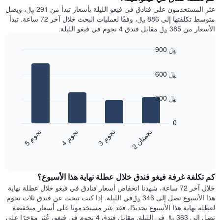
Y
غرفة
عثر المستخدمون على فنادق في فيغو الليلة بأسعار تبدأ من 291 ﷼، ويصل
الذي
كل
متوسط تكلفتها إلى 886 ﷼، وفقًا لعمليات البحث خلال آخر 72 ساعة. تبدأ
يعرض
يوم
الأسعار من 385 ﷼ مقابل فندق 4 نجوم في فيغو الليلة.
متوسط
في
سعر
الأسبوع
900 ﷼
غرفة
يتضمن
Bar
المخطط
Chart
graphic.
chart
1
600 ﷼
with
محور
4
X
bars.
300 ﷼
الذي
يعرض
يعرض
أيام
المخطط
0
الأسبوع.
التالي
ن
ن
ن
م
ن
م
ن
م
يتضمن
متوسط
3
ج
و
4
ج
و
5
ج
و
2
ج
م
ت
ا
المخطط
End
سعر
of
التالي
الغرفة
interactive
1
هذه
chart
محور
كم تكلفة غرفة فيغو فندق خلال عطلة نهاية هذا الأسبوع؟
الليلة
Y
الذي
خلال آخر 72 ساعة، شهدنا انخفاض أسعار فنادق في فيغو خلال عطلة نهاية
الذي
عُثر
هذا الأسبوع تصل إلى 346 ﷼في الليلة. إذا كنت تبحث عن فندق ثلاث نجوم
يعرض
عليه
لعطلة نهاية هذا الأسبوع تحديدًا، فقد عثر مستخدمونا على أسعار منخفضة
متوسط
خلال
تصل إلى 363 ﷼ في الليلة. مقابل فندق 4 نجوم في فيغو، عُثر مؤخرًا على