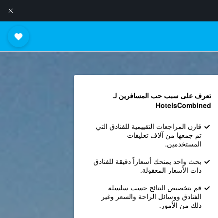
تعرف على سبب حب المسافرين لـ
HotelsCombined
قارن المراجعات التقييمية للفنادق التي
تم جمعها من آلاف تعليقات
المستخدمين.
بحث واحد يمنحك أسعاراً دقيقة للفنادق
ذات الأسعار المعقولة.
قم بتخصيص النتائج حسب سلسلة
الفنادق ووسائل الراحة والسعر وغير
ذلك من الأمور.