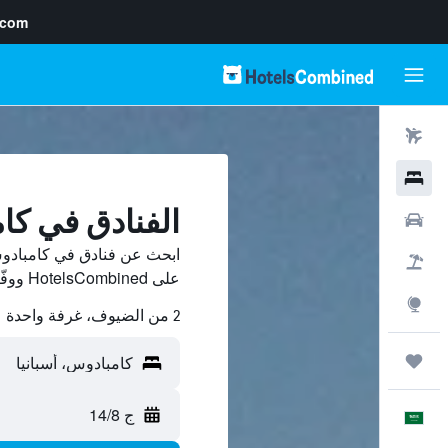
.com
رحلات طيران
فنادق
الفنادق في كا
سيارات
ابحث عن فنادق في كامبادوس
حزم العروض
على HotelsCombined ووفّر.
استكشاف
2 من الضيوف، غرفة واحدة
رحلات
ج 14/8
العَرَبِيَّة