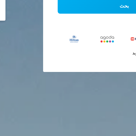
بحث
يد