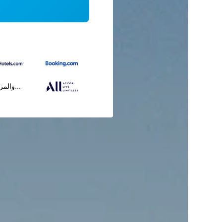
...والمز