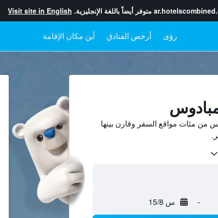
ar.hotelscombined
متوفر أيضاً باللغة الإنجليزية.
Visit site in English
رؤى
أرخص الفنادق
أين مكان الإقامة
مبادوس
 من مئات مواقع السفر وقارن بينها
-
س 15/8