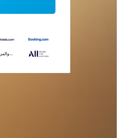
...والمز