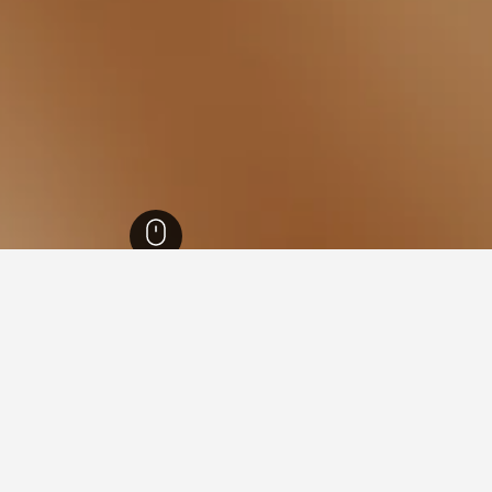
ل الراين وستفاليا
23,316
اتيندورن
94
اتيندورن
74
في اتيندورن