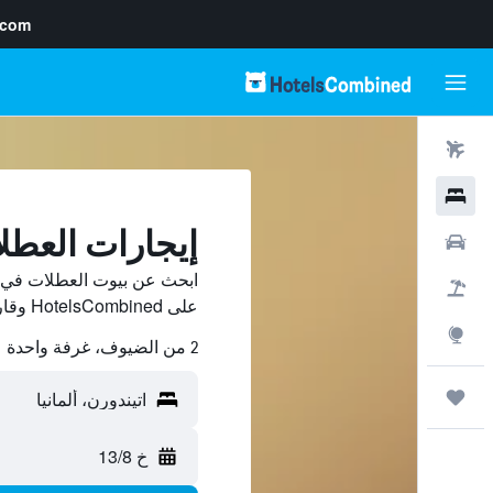
.com
رحلات طيران
فنادق
إيجارات العطل
سيارات
ابحث عن بيوت العطلات في ات
حزم العروض
على HotelsCombined وقارن بينها ووفّر.
استكشاف
2 من الضيوف، غرفة واحدة
رحلات
خ 13/8