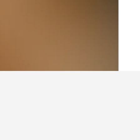
الصفحة الرئيسية
ألمانيا
303,533
ولاية شما
أماكن إقامة أخرى 