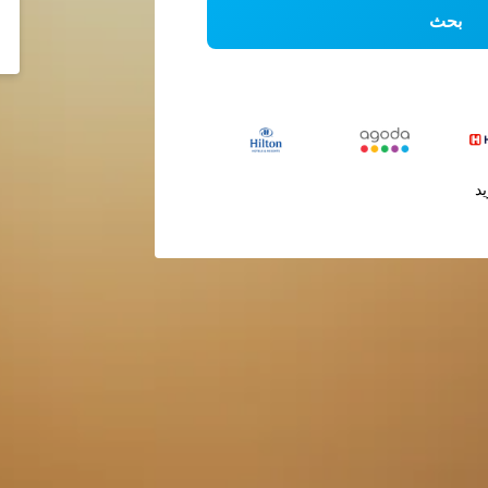
بحث
يد