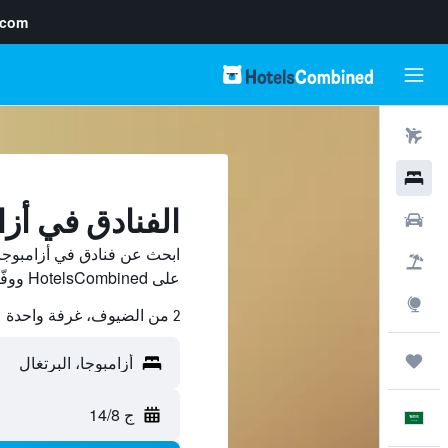
.com
رحلات طيران
فنادق
الفنادق في أزا
سيارات
ابحث عن فنادق في أزامبوجا 
حزم العروض
على HotelsCombined ووفّر.
استكشاف
2 من الضيوف، غرفة واحدة
رحلات
ج 14/8
العَرَبِيَّة