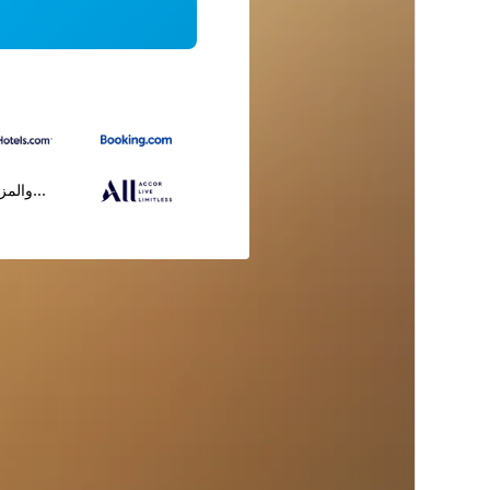
...والمز