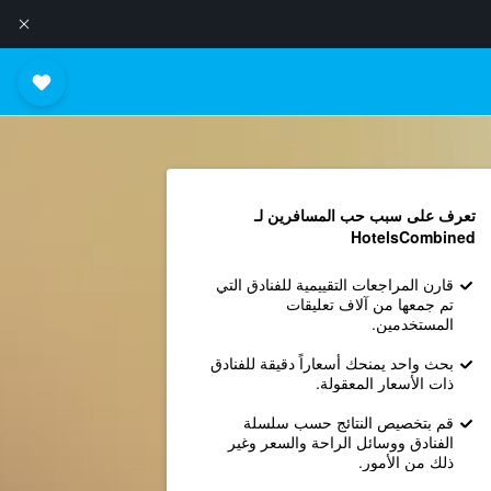
تعرف على سبب حب المسافرين لـ
HotelsCombined
قارن المراجعات التقييمية للفنادق التي
تم جمعها من آلاف تعليقات
المستخدمين.
بحث واحد يمنحك أسعاراً دقيقة للفنادق
ذات الأسعار المعقولة.
قم بتخصيص النتائج حسب سلسلة
الفنادق ووسائل الراحة والسعر وغير
ذلك من الأمور.