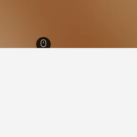
لشبونة
16,328
أزامبوجا
17
ي أزامبوجا
Herdade da H