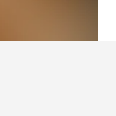
الصفحة الرئيسية
البرتغال
98,822
محافظة 
أماكن إقامة أخرى ف
عرض كافة أماكن إقامة 17
era