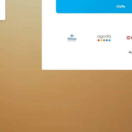
بحث
يد