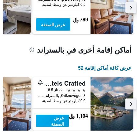
Y
خلال
0.5 كيلومتر عن وسط المدينة
آخر
الذي
3
يعرض
789 ﷼
أيام
متوسط
عرض الصفقة
سعر
غرفة
أماكن إقامة أخرى في بالستراند
عرض كافة أماكن إقامة 52
Kviknes Hotel, WorldHotels Crafted
4 نجوم
ممتاز 8.5
Kviknevegen 8, بالستراند, مقاطعة سوغن أوغ فيوردان, النرويج
0.9 كيلومتر عن وسط المدينة
1,104 ﷼
عرض
الصفقة