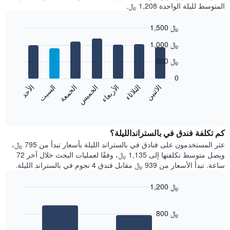
المتوسط لليلة الواحدة 1,208 ﷼.
1,500 ﷼
Bar
Chart
1,000 ﷼
graphic.
chart
with
500 ﷼
7
bars.
0
الاثنين
الخميس
الأحد
الأربعاء
السبت
الثلاثاء
الجمعة
يعرض
المخطط
End
of
التالي
interactive
متوسط
chart
سعر
كم تكلفة فندق في بالستراندالليلة؟
غرفة
عثر المستخدمون على فنادق في بالستراند الليلة بأسعار تبدأ من 795 ﷼،
كل
ويصل متوسط تكلفتها إلى 1,135 ﷼، وفقًا لعمليات البحث خلال آخر 72
يوم
ساعة. تبدأ الأسعار من 939 ﷼ مقابل فندق 4 نجوم في بالستراند الليلة.
في
الأسبوع
1,200 ﷼
يتضمن
Bar
المخطط
Chart
graphic.
chart
1
800 ﷼
with
محور
2
X