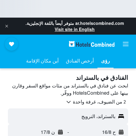
ar.hotelscombined.com
متوفر أيضاً باللغة الإنجليزية.
Visit site in English
رؤى
أرخص الفنادق
أين مكان الإقامة
الفنادق في بالستراند
ابحث عن فنادق في بالستراند من مئات مواقع السفر وقارن
بينها على HotelsCombined ووفّر.
2 من الضيوف، غرفة واحدة
بالستراند، النرويج
ح 16/8
-
ن 17/8