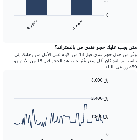
محور
يعرض
X
المخطط
0
التي
التالي
ن
م
ن
م
تعرض
متوسط
3
ج
و
4
ج
و
فئات
End
سعر
of
الفنادق
الغرفة
interactive
بالنجوم.
خلال
chart
يتضمن
متى يجب عليك حجز فندق في بالستراند؟
عطلة
المخطط
نهاية
وفّر من خلال حجز فندق قبل 18 من الأيام على الأقل من رحلتك إلى
1
هذا
بالستراند. لقد كان أقل سعر عُثر عليه عند الحجز قبل 18 من الأيام هو
محور
الأسبوع
459 ﷼ في الليلة.
Y
الذي
الذي
عُثر
3,600 ﷼
يعرض
عليه
متوسط
Line
Chart
خلال
graphic.
chart
سعر
آخر
with
2,400 ﷼
الغرفة
3
90
هذه
أيام
data
الليلة
points.
مع
1,200 ﷼
الذي
التصنيف
عُثر
حسب
يعرض
عليه
النجوم
المخطط
0
خلال
التالي
يتضمن