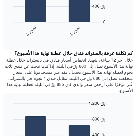
bars.
الذي
400 ﷼
يعرض
يعرض
أيام
المخطط
0
الأسبوع.
التالي
ن
م
ن
م
يتضمن
متوسط
3
ج
و
4
ج
و
المخطط
End
سعر
of
التالي
الغرفة
interactive
1
هذه
chart
محور
كم تكلفة غرفة بالستراند فندق خلال عطلة نهاية هذا الأسبوع؟
الليلة
Y
الذي
خلال آخر 72 ساعة، شهدنا انخفاض أسعار فنادق في بالستراند خلال عطلة
الذي
عُثر
نهاية هذا الأسبوع تصل إلى 660 ﷼في الليلة. إذا كنت تبحث عن فندق ثلاث
يعرض
عليه
نجوم لعطلة نهاية هذا الأسبوع تحديدًا، فقد عثر مستخدمونا على أسعار
متوسط
خلال
منخفضة تصل إلى 660 ﷼ في الليلة. مقابل فندق 4 نجوم في بالستراند،
سعر
آخر
عُثر مؤخرًا على أرخص سعر والذي كان 885 ﷼في الليلة لعطلة نهاية هذا
غرفة
3
الأسبوع.
أيام
مع
1,200 ﷼
التصنيف
Bar
حسب
Chart
graphic.
chart
النجوم
800 ﷼
with
يتضمن
2
المخطط
bars.
1
400 ﷼