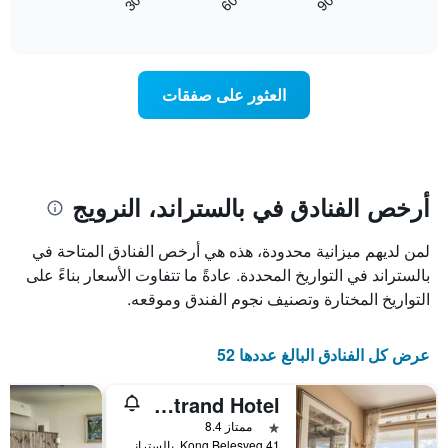
60
90
30
آخر
كيفية
المخطط
End
3
of
1
تغير
interactive
أيام
سعر
محور
chart
X
غرفة
عند
الذي
العثور على صفقات
يعرض
اقتراب
تاريخ
فئات
الإقامة
الفنادق
يتضمن
بالنجوم.
يتضمن
المخطط
1
المخطط
أرخص الفنادق في بالستراند، النرويج
1
محور
X
محور
لمن لديهم ميزانية محدودة، هذه هي أرخص الفنادق المتاحة في
Y
الذي
الذي
يعرض
بالستراند في التواريخ المحددة. عادةً ما تتفاوت الأسعار بناءً على
عدد
يعرض
التواريخ المختارة وتصنيف نجوم الفندق وموقعه.
الأيام
متوسط
قبل
سعر
غرفة
الإقامة
عرض كل الفنادق البالغ عددها 52
في
يتضمن
عطلة
المخطط
Balestrand Hotel
نهاية
التالي
1
هذا
نجمة واحدة
ممتاز 8.4
محور
الأسبوع
Kong Belesveg 41, بالستراند, مقاطعة سوغن أوغ فيوردان, النرويج