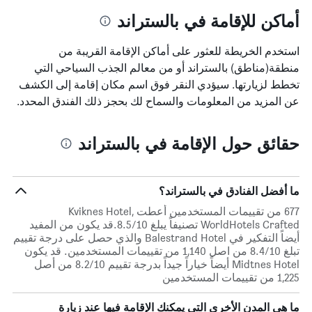
أماكن للإقامة في بالستراند
استخدم الخريطة للعثور على أماكن الإقامة القريبة من
منطقة(مناطق) بالستراند أو من معالم الجذب السياحي التي
تخطط لزيارتها. سيؤدي النقر فوق اسم مكان إقامة إلى الكشف
عن المزيد من المعلومات والسماح لك بحجز ذلك الفندق المحدد.
حقائق حول الإقامة في بالستراند
ما أفضل الفنادق في بالستراند؟
677 من تقييمات المستخدمين أعطت Kviknes Hotel,
WorldHotels Crafted تصنيفاً يبلغ 8.5/10.قد يكون من المفيد
أيضاً التفكير في Balestrand Hotel والذي حصل على درجة تقييم
تبلغ 8.4/10 من اصل 1,140 من تقييمات المستخدمين. قد يكون
Midtnes Hotel أيضاً خياراً جيداً بدرجة تقييم 8.2/10 من أصل
1,225 من تقييمات المستخدمين
ما هي المدن الأخرى التي يمكنك الإقامة فيها عند زيارة