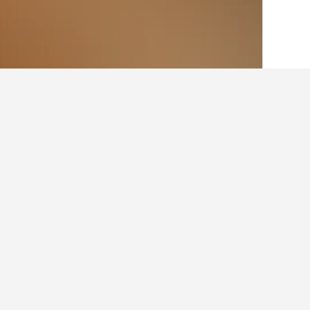
الصفحة الرئيسية
النرويج
19,263
منطقة الن
أرخص الفنادق في هو
لمن لديهم ميزانية محدودة، هذه هي أرخص
نجوم الفندق وموقعه.
عرض كل الفنادق البالغ عددها 10