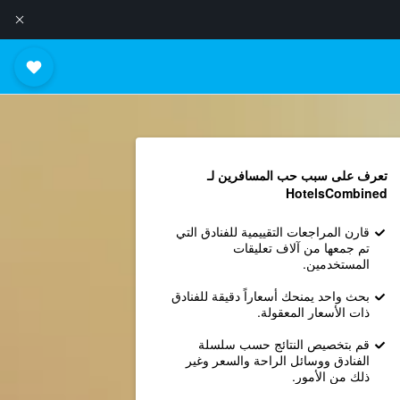
تعرف على سبب حب المسافرين لـ
HotelsCombined
قارن المراجعات التقييمية للفنادق التي
تم جمعها من آلاف تعليقات
المستخدمين.
بحث واحد يمنحك أسعاراً دقيقة للفنادق
ذات الأسعار المعقولة.
قم بتخصيص النتائج حسب سلسلة
الفنادق ووسائل الراحة والسعر وغير
ذلك من الأمور.