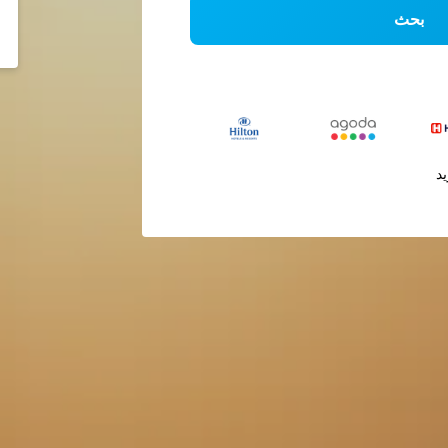
بحث
يد