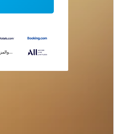
...والمز