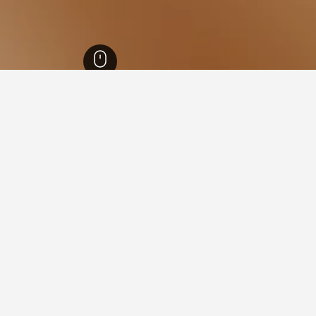
رويج الغربي
6,107
مقاطعة سوغن أوغ فيوردان
1,106
هورنيندال
10
رنيندال، النرويج
 الفنادق المتاحة في هورنيندال في التواريخ المحددة. عادةً ما تتفاوت 