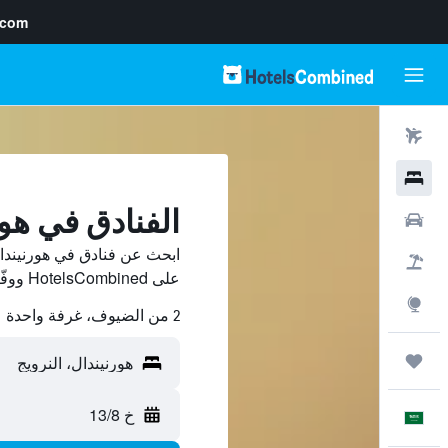
.com
رحلات طيران
فنادق
الفنادق في هو
سيارات
ابحث عن فنادق في هورنيندال
حزم العروض
على HotelsCombined ووفّر.
استكشاف
2 من الضيوف، غرفة واحدة
رحلات
خ 13/8
العَرَبِيَّة