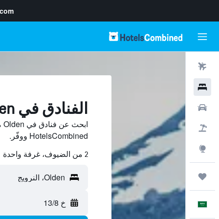
.com
رحلات طيران
فنادق
الفنادق في Olden
سيارات
اب
حزم العروض
HotelsCombined ووفّر.
استكشاف
2 من الضيوف، غرفة واحدة
رحلات
خ 13/8
العَرَبِيَّة