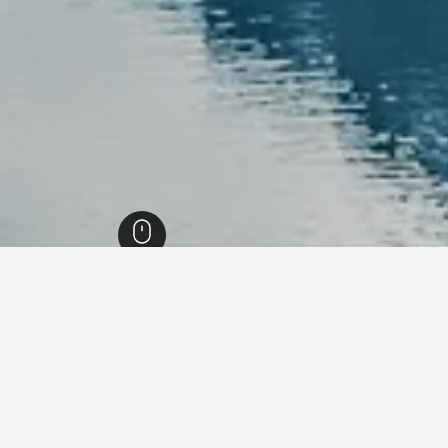
رويج الغربي
6,107
مقاطعة سوغن أوغ فيوردان
1,106
Olden
50
دقفي Olden