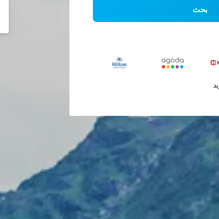
بحث
يد