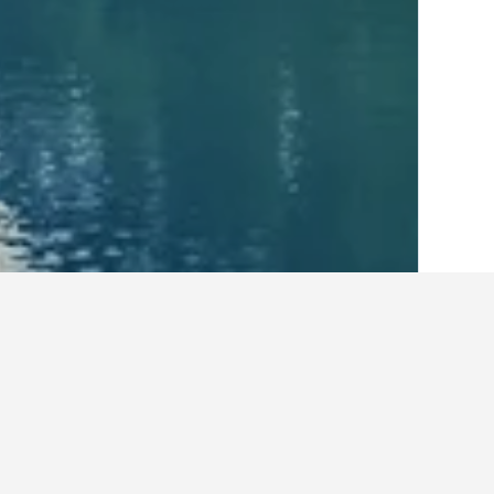
الصفحة الرئيسية
النرويج
19,263
منطقة الن
أفكار للسفر حول الفنا
استخدم نصائح HotelsCombined التي تدعمها البيانات لمساعدتك في العثور على فندقك التالي في Olden.