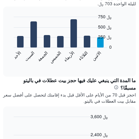
لليلة الواحدة 703 ﷼.
750 ﷼
Bar
Chart
500 ﷼
graphic.
chart
with
250 ﷼
7
bars.
0
الاثنين
الثلاثاء
الأربعاء
الخميس
الجمعة
السبت
الأحد
يعرض
المخطط
End
of
التالي
interactive
متوسط
chart
سعر
ما المدة التي ينبغي عليك فيها حجز بيت عطلات في باليتو
غرفة
مسبقًا؟
كل
احجز قبل 70 من الأيام على الأقل قبل بدء إقامتك لتحصل على أفضل سعر
يوم
مقابل بيت العطلات في باليتو.
في
الأسبوع
يتضمن
3,600 ﷼
المخطط
Line
Chart
1
graphic.
chart
محور
with
2,400 ﷼
X
90