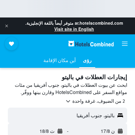
ar.hotelscombined.com
متوفر أيضاً باللغة الإنجليزية.
Visit site in English
رؤى
أين مكان الإقامة
إيجارات العطلات في باليتو
ابحث عن بيوت العطلات في باليتو، جنوب أفريقيا من مئات
مواقع السفر على HotelsCombined وقارن بينها ووفّر.
2 من الضيوف، غرفة واحدة
باليتو، جنوب أفريقيا
ن 17/8
-
ث 18/8