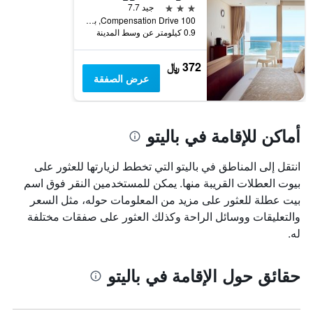
قبل
3 نجوم
جيد 7.7
الإقامة
100 Compensation Drive, باليتو, محافظة كوازولو ناتال, جنوب أفريقيا
يتضمن
0.9 كيلومتر عن وسط المدينة
المخطط
التالي
372 ﷼
1
عرض الصفقة
محور
Y
الذي
يعرض
أماكن للإقامة في باليتو
متوسط
سعر
غرفة
انتقل إلى المناطق في باليتو التي تخطط لزيارتها للعثور على
بيوت العطلات القريبة منها. يمكن للمستخدمين النقر فوق اسم
بيت عطلة للعثور على مزيد من المعلومات حوله، مثل السعر
والتعليقات ووسائل الراحة وكذلك العثور على صفقات مختلفة
له.
حقائق حول الإقامة في باليتو