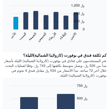
1
1,200 ﷼
محور
X
Bar
Chart
800 ﷼
graphic.
الذي
chart
with
يعرض
400 ﷼
7
الشهور.
bars.
يتضمن
0
المخطط
الاثنين
الخميس
الأحد
الأربعاء
السبت
الثلاثاء
الجمعة
يعرض
التالي
المخطط
End
1
of
التالي
محور
interactive
متوسط
chart
Y
سعر
كم تكلفة فندق في بوفورت (كارولاينا الشمالية)الليلة؟
الذي
غرفة
عثر المستخدمون على فنادق في بوفورت (كارولاينا الشمالية) الليلة بأسعار
يعرض
كل
تبدأ من 526 ﷼، ويصل متوسط تكلفتها إلى 743 ﷼، وفقًا لعمليات البحث
متوسط
يوم
سعر
خلال آخر 72 ساعة. تبدأ الأسعار من 534 ﷼ مقابل فندق 4 نجوم في
في
غرفة
بوفورت (كارولاينا الشمالية) الليلة.
الأسبوع
يتضمن
750 ﷼
المخطط
Bar
1
Chart
graphic.
chart
محور
500 ﷼
with
X
2
الذي
bars.