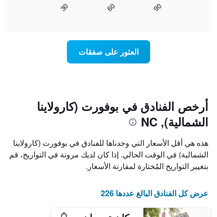
3
60
90
30
كيفية
المخطط
End
أيام
of
1
تغير
interactive
سعر
محور
chart
X
غرفة
عند
الذي
العثور على صفقات
يعرض
اقتراب
تاريخ
فئات
الإقامة
الفنادق
يتضمن
بالنجوم.
يتضمن
المخطط
1
المخطط
أرخص الفنادق في بوفورت (كارولاينا
1
محور
الشمالية), NC
X
محور
Y
الذي
الذي
يعرض
هذه هي أقل الأسعار التي وجدناها للفنادق في بوفورت (كارولاينا
عدد
يعرض
الشمالية) في الوقت الحالي. إذا كان لديك مرونة في التواريخ، قم
الأيام
متوسط
بتغيير التواريخ المُختارة لمقارنة الأسعار.
قبل
سعر
غرفة
الإقامة
في
يتضمن
عرض كل الفنادق البالغ عددها 226
عطلة
المخطط
نهاية
التالي
1
هذا