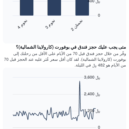
400 ﷼
X
يعرض
التي
المخطط
0
تعرض
التالي
ن
م
ن
ن
ن
م
فئات
متوسط
3
ج
و
4
ج
و
الفنادق
2
ج
م
ت
ا
End
سعر
بالنجوم.
of
الغرفة
interactive
يتضمن
خلال
chart
المخطط
متى يجب عليك حجز فندق في بوفورت (كارولاينا الشمالية)؟
عطلة
1
نهاية
وفّر من خلال حجز فندق قبل 70 من الأيام على الأقل من رحلتك إلى
محور
هذا
بوفورت (كارولاينا الشمالية). لقد كان أقل سعر عُثر عليه عند الحجز قبل 70
Y
الأسبوع
من الأيام هو 482 ﷼ في الليلة.
الذي
الذي
يعرض
عُثر
متوسط
3,600 ﷼
عليه
سعر
Line
Chart
خلال
الغرفة
graphic.
chart
آخر
هذه
with
2,400 ﷼
3
90
الليلة
أيام
data
الذي
points.
مع
عُثر
1,200 ﷼
التصنيف
عليه
حسب
يعرض
خلال
النجوم
المخطط
آخر
0
التالي
يتضمن