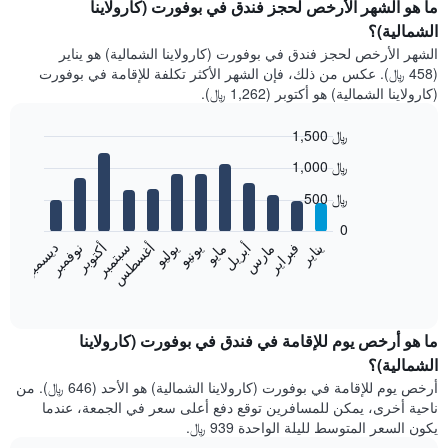
ما هو الشهر الأرخص لحجز فندق في بوفورت (كارولاينا
الشمالية)؟
الشهر الأرخص لحجز فندق في بوفورت (كارولاينا الشمالية) هو يناير
(458 ﷼). عكس من ذلك، فإن الشهر الأكثر تكلفة للإقامة في بوفورت
(كارولاينا الشمالية) هو أكتوبر (1,262 ﷼).
1,500 ﷼
Bar
Chart
1,000 ﷼
graphic.
chart
with
500 ﷼
12
bars.
0
فبراير
مايو
أغسطس
نوفمبر
يناير
أبريل
يوليو
أكتوبر
مارس
يونيو
سبتمبر
ديسمبر
يعرض
المخطط
End
of
التالي
interactive
متوسط
chart
سعر
ما هو أرخص يوم للإقامة في فندق في بوفورت (كارولاينا
غرفة
الشمالية)؟
كل
أرخص يوم للإقامة في بوفورت (كارولاينا الشمالية) هو الأحد (646 ﷼). من
شهر
ناحية أخرى، يمكن للمسافرين توقع دفع أعلى سعر في الجمعة، عندما
يتضمن
يكون السعر المتوسط لليلة الواحدة 939 ﷼.
المخطط