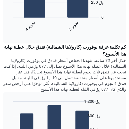
يعرض
250 ﷼
أيام
يعرض
الأسبوع.
المخطط
0
يتضمن
التالي
ن
م
ن
م
المخطط
متوسط
3
ج
و
4
ج
و
التالي
End
سعر
1
of
الغرفة
interactive
محور
هذه
chart
Y
كم تكلفة غرفة بوفورت (كارولاينا الشمالية) فندق خلال عطلة نهاية
الليلة
الذي
الذي
هذا الأسبوع؟
يعرض
عُثر
خلال آخر 72 ساعة، شهدنا انخفاض أسعار فنادق في بوفورت (كارولاينا
متوسط
عليه
الشمالية) خلال عطلة نهاية هذا الأسبوع تصل إلى 877 ﷼في الليلة. إذا كنت
سعر
خلال
تبحث عن فندق ثلاث نجوم لعطلة نهاية هذا الأسبوع تحديدًا، فقد عثر
غرفة
آخر
مستخدمونا على أسعار منخفضة تصل إلى 1,110 ﷼ في الليلة. مقابل
3
فندق 4 نجوم في بوفورت (كارولاينا الشمالية)، عُثر مؤخرًا على أرخص سعر
أيام
والذي كان 877 ﷼في الليلة لعطلة نهاية هذا الأسبوع.
مع
التصنيف
1,200 ﷼
حسب
النجوم
Bar
Chart
graphic.
يتضمن
chart
800 ﷼
with
المخطط
3
1
bars.
محور