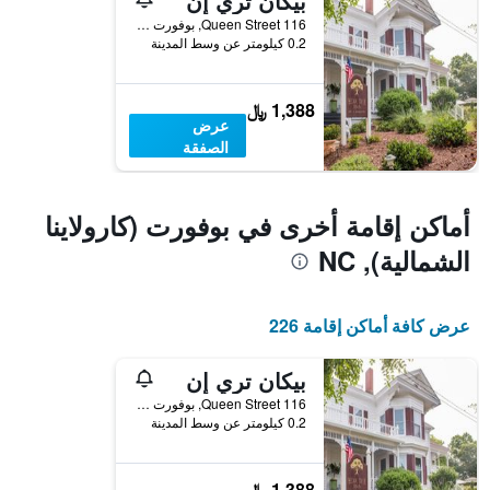
بيكان تري إن
محور
الأسبوع
116 Queen Street, بوفورت (كارولاينا الشمالية), NC, الولايات المتحدة الأميريكية
Y
خلال
0.2 كيلومتر عن وسط المدينة
آخر
الذي
3
يعرض
أيام
متوسط
1,388 ﷼
سعر
عرض
غرفة
الصفقة
أماكن إقامة أخرى في بوفورت (كارولاينا
الشمالية), NC
عرض كافة أماكن إقامة 226
بيكان تري إن
116 Queen Street, بوفورت (كارولاينا الشمالية), NC, الولايات المتحدة الأميريكية
0.2 كيلومتر عن وسط المدينة
1,388 ﷼