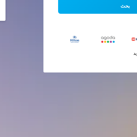
بحث
يد