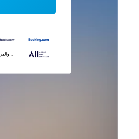
...والمز