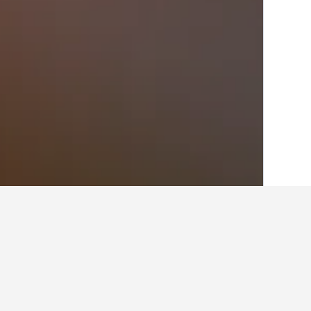
الصفحة الرئيسية
إيطاليا
522,360
كامبانيا
0
أماكن إقامة أخرى ف