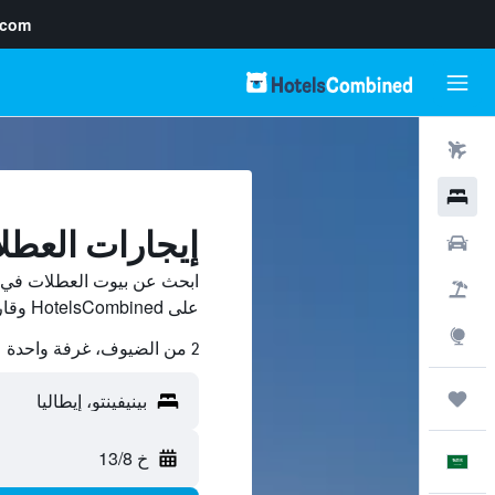
.com
رحلات طيران
فنادق
إيجارات العطلا
سيارات
ابحث عن بيوت العطلات في بي
حزم العروض
على HotelsCombined وقارن بينها ووفّر.
استكشاف
2 من الضيوف، غرفة واحدة
رحلات
خ 13/8
العَرَبِيَّة