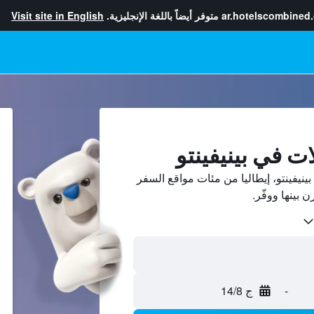
ar.hotelscombined
متوفر أيضاً باللغة الإنجليزية.
Visit site in English
ت في بينيفينتو
نيفينتو، إيطاليا من مئات مواقع السفر
-
ج 14/8