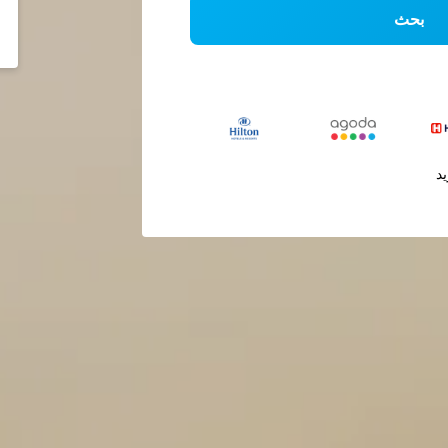
بحث
يد