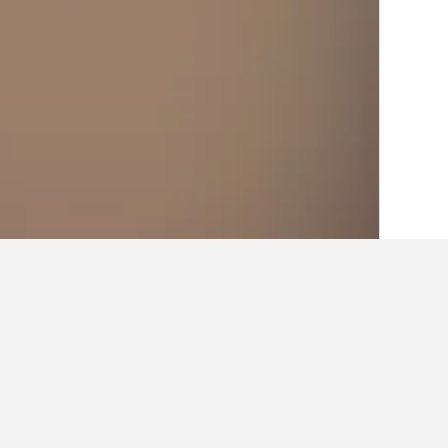
الصفحة الرئيسية
أستراليا
108,550
تسمانيا
أماكن إقامة أخرى ف