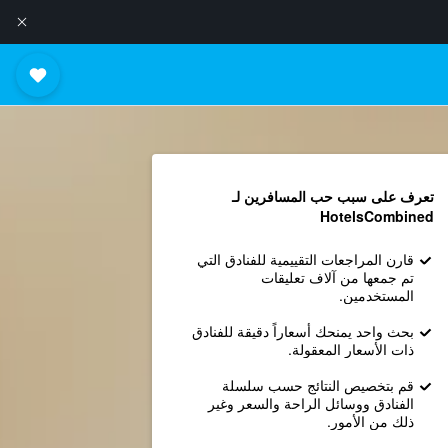
تعرف على سبب حب المسافرين لـ
HotelsCombined
قارن المراجعات التقييمية للفنادق التي
تم جمعها من آلاف تعليقات
المستخدمين.
بحث واحد يمنحك أسعاراً دقيقة للفنادق
ذات الأسعار المعقولة.
قم بتخصيص النتائج حسب سلسلة
الفنادق ووسائل الراحة والسعر وغير
ذلك من الأمور.