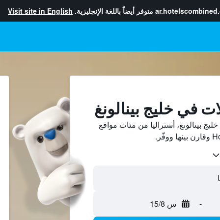
ar.hotelscombined
متوفر أيضاً باللغة الإنجليزية.
Visit site in English
ت في خليج بينالونغ
يج بينالونغ، أستراليا من مئات مواقع
-
س 15/8