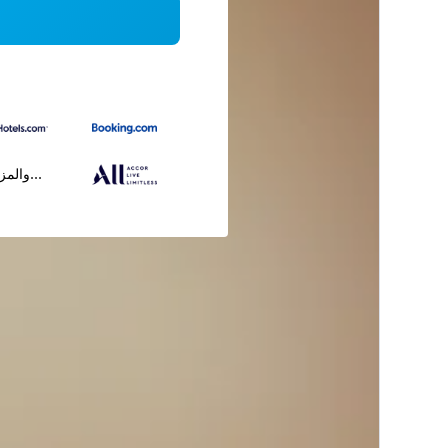
...والمز