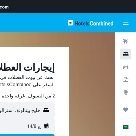
.com
رحلات طيران
فنادق
إيجارات العطلا
سيارات
ابحث عن بيوت العطلات في خل
حزم العروض
السفر على HotelsCombined وقارن بينها ووفّر.
استكشاف
2 من الضيوف، غرفة واحدة
رحلات
ج 14/8
العَرَبِيَّة