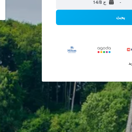
-
ج 14/8
بحث
يد