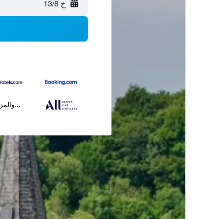
خ 13/8
...والمز