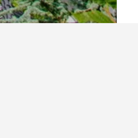
الصفحة الرئيسية
ألمانيا
303,533
ولاية شما
أماكن إقامة أخرى ف
عرض كافة أماكن إقامة 118
7.9 كيلومتر عن وسط المدينة