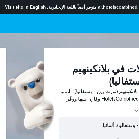
ar.hotelscombined
متوفر أيضاً باللغة الإنجليزية.
Visit site in English
ت في بلانكينهيم
تفاليا)
نكينهيم (نورث رين - وستفاليا)، ألمانيا