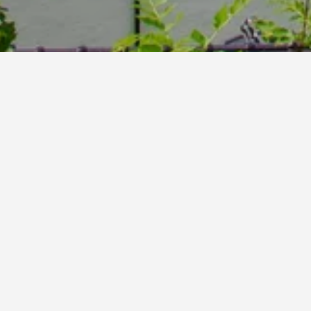
ن - وستفاليا)
109
)