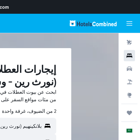
.com
رحلات طيران
فنادق
إيجارات العطلا
سيارات
(نورث رين - وس
حزم العروض
ابحث عن بيوت العطلات في بلا
استكشاف
من مئات مواقع السفر على HotelsCombined وقارن بينها ووفّر.
2 من الضيوف، غرفة واحدة
رحلات
العَرَبِيَّة