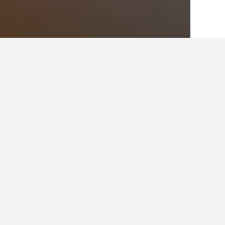
الصفحة الرئيسية
المملكة المتحدة
314,756
أماكن إقامة أخرى 
عرض كافة أماكن إقامة 53
نورذ
3 نجوم
2 Clerk Street, بريتشن, المملكة المتحدة
0.3 كيلومتر عن وسط المدينة