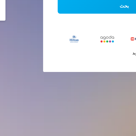
بحث
يد