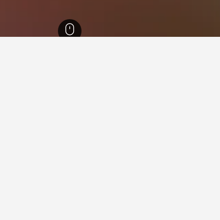
اسكتلندا
35,438
بريتشن
53
بريتشن
41
في بريتشن
رن هوتل بريكن
جيد 7.4
واي فاي مجاني
موقف السيارات