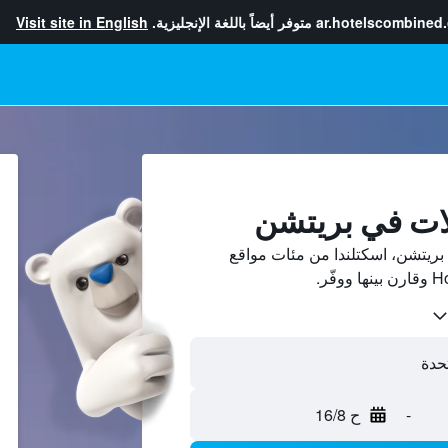
ar.hotelscombined
متوفر أيضاً باللغة الإنجليزية.
Visit site in English
لات في بريتشن
ريتشن، اسكتلندا من مئات مواقع
-
ح 16/8