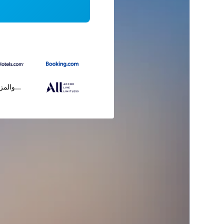
...والمز