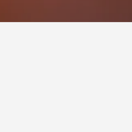
أوك بانك كمفرت إن غلينز!
بريتشن, المملكة المتحدة
9.0 كيلومتر عن وسط المدينة