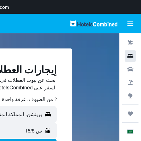
.com
رحلات طيران
فنادق
إيجارات العط
سيارات
ابحث عن بيوت العطلات في ب
حزم العروض
السفر على HotelsCombined وقارن بينها ووفّر.
استكشاف
2 من الضيوف، غرفة واحدة
رحلات
س 15/8
العَرَبِيَّة