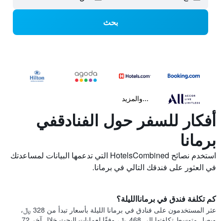
بحث
...والمزيد
أفكار للسفر حول الفنادقفي
برمانا
استخدم نصائح HotelsCombined التي تدعمها البيانات لمساعدتك
في العثور على فندقك التالي في برمانا.
كم تكلفة فندق في برماناالليلة؟
عثر المستخدمون على فنادق في برمانا الليلة بأسعار تبدأ من 328 ﷼،
ويصل متوسط تكلفتها إلى 468 ﷼، وفقًا لعمليات البحث خلال آخر 72