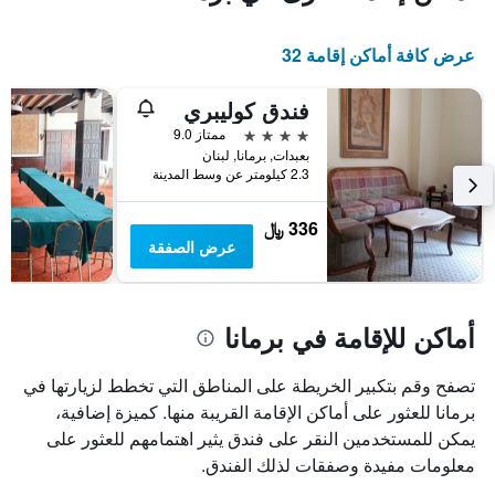
الغرفة
هذه
عرض كافة أماكن إقامة 32
الليلة
الذي
عُثر
فندق كوليبري
عليه
4 نجوم
ممتاز 9.0
خلال
بعبدات, برمانا, لبنان
آخر
2.3 كيلومتر عن وسط المدينة
3
أيام
336 ﷼
عرض الصفقة
أماكن للإقامة في برمانا
تصفح وقم بتكبير الخريطة على المناطق التي تخطط لزيارتها في
برمانا للعثور على أماكن الإقامة القريبة منها. كميزة إضافية،
يمكن للمستخدمين النقر على فندق يثير اهتمامهم للعثور على
معلومات مفيدة وصفقات لذلك الفندق.