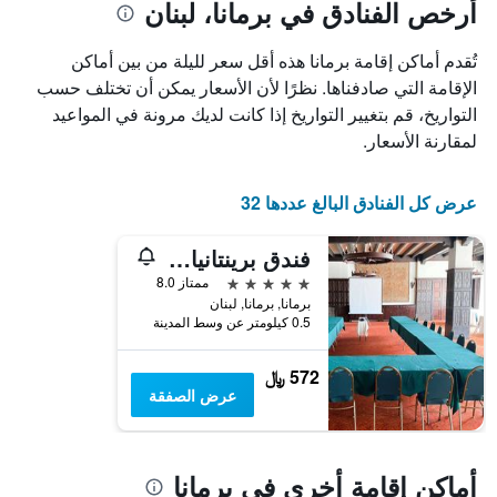
أيام
أرخص الفنادق في برمانا، لبنان
مع
التصنيف
تُقدم أماكن إقامة برمانا هذه أقل سعر لليلة من بين أماكن
حسب
الإقامة التي صادفناها. نظرًا لأن الأسعار يمكن أن تختلف حسب
النجوم
يتضمن
التواريخ، قم بتغيير التواريخ إذا كانت لديك مرونة في المواعيد
المخطط
لمقارنة الأسعار.
1
محور
X
عرض كل الفنادق البالغ عددها 32
التي
تعرض
فندق برينتانيا بالاس
فئات
الفنادق
5 نجوم
ممتاز 8.0
بالنجوم.
برمانا, برمانا, لبنان
يتضمن
0.5 كيلومتر عن وسط المدينة
المخطط
1
572 ﷼
محور
عرض الصفقة
Y
الذي
يعرض
متوسط
أماكن إقامة أخرى في برمانا
سعر