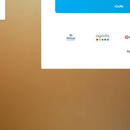
بحث
يد