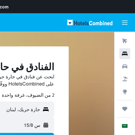
.com
رحلات طيران
فنادق
الفنادق في حا
سيارات
ابحث عن فنادق في حارة حري
حزم العروض
على HotelsCombined ووفّر.
استكشاف
2 من الضيوف، غرفة واحدة
رحلات
س 15/8
العَرَبِيَّة