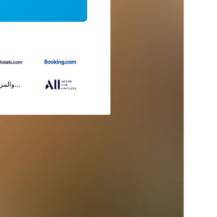
...والمز