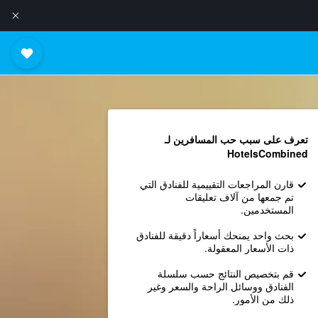
تعرف على سبب حب المسافرين لـ
HotelsCombined
قارن المراجعات التقييمية للفنادق التي
تم جمعها من آلاف تعليقات
المستخدمين.
بحث واحد يمنحك أسعاراً دقيقة للفنادق
ذات الأسعار المعقولة.
قم بتخصيص النتائج حسب سلسلة
الفنادق ووسائل الراحة والسعر وغير
ذلك من الأمور.