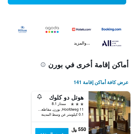
...والمزيد
أماكن إقامة أخرى في بورن
عرض كافة أماكن إقامة 141
هوتل دو كلوك
3 نجوم
ممتاز 8.1
Hoofdweg 11, بورن, مقاطعة فريزلند, هولندا
0.1 كيلومتر عن وسط المدينة
550 ﷼