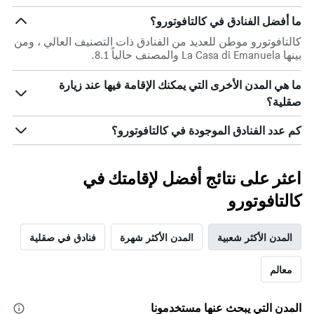
حسب
النجوم
ما أفضل الفنادق في كالتافوتورو؟
يتضمن
كالتافوتورو موطن للعديد من الفنادق ذات التصنيف العالي ، ومن
المخطط
بينها La Casa di Emanuela والمصنف حالياً 8.1.
1
محور
ما هي المدن الأخرى التي يمكنك الإقامة فيها عند زيارة
X
التي
صقلية؟
تعرض
فئات
كم عدد الفنادق الموجودة في كالتافوتورو؟
الفنادق
بالنجوم.
يتضمن
اعثر على نتائج أفضل لإقامتك في
المخطط
1
كالتافوتورو
محور
Y
الذي
المدن الأكثر شعبية
المدن الأكثر شهرة
فنادق في صقلية
يعرض
متوسط
معالم
سعر
الغرفة
هذه
المدن التي يبحث عنها مستخدمونا
الليلة