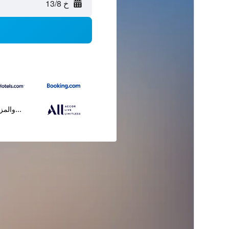
خ 13/8
...والمز