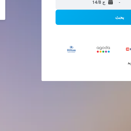
-
ج 14/8
بحث
يد