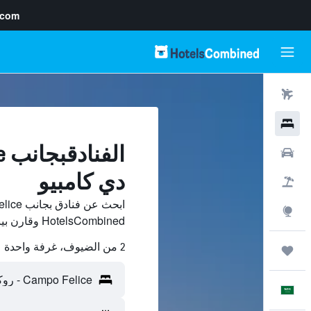
.com
رحلات طيران
فنادق
سيارات
دي كامبيو
حزم العروض
استكشاف
HotelsCombined وقارن بينها ووفّر.
2 من الضيوف، غرفة واحدة
رحلات
العَرَبِيَّة