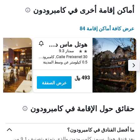
محور
المخطط
Y
1
أماكن إقامة أخرى في كامبرودون
الذي
محور
X
يعرض
الذي
متوسط
عرض كافة أماكن إقامة 84
سعر
يعرض
عدد
الغرفة
هذه
الأيام
هوتل ماس دي ساساس
قبل
الليلة
2 نجمتين
ممتاز 9.3
الذي
الإقامة
Calle Freixenet 30, كامبرودون, كاتالونيا, أسبانيا
عُثر
يتضمن
0.5 كيلومتر عن وسط المدينة
عليه
المخطط
خلال
التالي
493 ﷼
1
آخر
عرض الصفقة
3
محور
Y
أيام
الذي
يعرض
حقائق حول الإقامة في كامبرودون
متوسط
سعر
غرفة
ما أفضل الفنادق في كامبرودون؟
يعد فندق هوتل سيمز كامبرودون والذي يتمتع بتصنيف 9.1 من