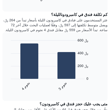
التالي
of
التالي
interactive
1
متوسط
chart
محور
سعر
كم تكلفة فندق في كامبرودونالليلة؟
Y
غرفة
عثر المستخدمون على فنادق في كامبرودون الليلة بأسعار تبدأ من 264 ﷼،
الذي
كل
ويصل متوسط تكلفتها إلى 597 ﷼، وفقًا لعمليات البحث خلال آخر 72
يعرض
يوم
ساعة. تبدأ الأسعار من 559 ﷼ مقابل فندق 4 نجوم في كامبرودون الليلة.
متوسط
في
سعر
الأسبوع
600 ﷼
غرفة
يتضمن
Bar
المخطط
Chart
graphic.
chart
1
400 ﷼
with
محور
2
X
bars.
الذي
200 ﷼
يعرض
يعرض
أيام
المخطط
0
الأسبوع.
التالي
ن
م
ن
م
يتضمن
متوسط
3
ج
و
4
ج
و
المخطط
End
سعر
of
التالي
الغرفة
interactive
1
هذه
chart
محور
متى يجب عليك حجز فندق في كامبرودون؟
الليلة
Y
الذي
وفّر من خلال حجز فندق قبل 44 من الأيام على الأقل من رحلتك إلى