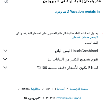
فكّر بأمكان إقامة بديلة في كامبرودون
Vacation rentals in كامبرودون
*
يحاول HotelsCombined بشكل دائم الحصول على الأسعار الدقيقة، ولكن
لا يمكن ضمان الأسعار
.
إليك السبب:
HotelsCombined ليس البائع
نقوم بتجميع الكثير من البيانات لك
لماذا لا تكون الأسعار دقيقة بنسبة 100٪؟
الصفحة الرئيسية
أسبانيا
354,111
كاتالونيا
50,669
Provincia de Girona
25,203
كامبرودون
84