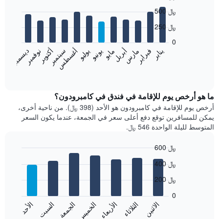
Bar
Chart
500 ﷼
graphic.
chart
with
250 ﷼
12
bars.
0
نوفمبر
فبراير
مايو
أغسطس
يناير
أبريل
يوليو
أكتوبر
مارس
يونيو
سبتمبر
ديسمبر
يعرض
المخطط
End
of
التالي
interactive
متوسط
chart
سعر
ما هو أرخص يوم للإقامة في فندق في كامبرودون؟
غرفة
أرخص يوم للإقامة في كامبرودون هو الأحد (398 ﷼). من ناحية أخرى،
كل
يمكن للمسافرين توقع دفع أعلى سعر في الجمعة، عندما يكون السعر
شهر
المتوسط لليلة الواحدة 546 ﷼.
يتضمن
المخطط
600 ﷼
1
Bar
محور
Chart
400 ﷼
graphic.
chart
X
with
الذي
200 ﷼
7
يعرض
bars.
0
الشهور.
الاثنين
الثلاثاء
الأربعاء
الخميس
الجمعة
السبت
الأحد
يتضمن
يعرض
المخطط
المخطط
End