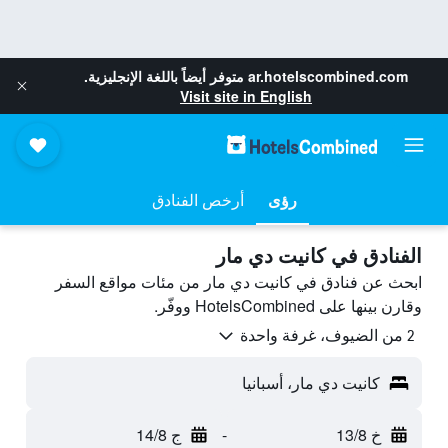
ar.hotelscombined.com
متوفر أيضاً باللغة الإنجليزية.
Visit site in English
رؤى
أرخص الفنادق
الفنادق في كانيت دي مار
ابحث عن فنادق في كانيت دي مار من مئات مواقع السفر
وقارن بينها على HotelsCombined ووفّر.
2 من الضيوف، غرفة واحدة
كانيت دي مار، أسبانيا
خ 13/8
-
ج 14/8