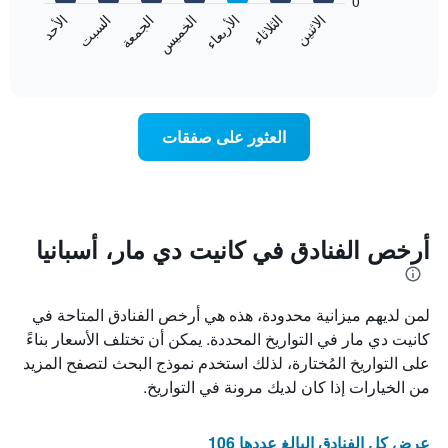
0
الشهور.
الاثنين
الثلاثاء
الأربعاء
الخميس
الجمعة
السبت
الأحد
يتضمن
يعرض
المخطط
المخطط
End
التالي
of
التالي
interactive
1
متوسط
chart
محور
سعر
Y
غرفة
العثور على صفقات
الذي
كل
يعرض
يوم
متوسط
في
سعر
الأسبوع
غرفة
يتضمن
المخطط
أرخص الفنادق في كانيت دي مار، أسبانيا
1
محور
X
لمن لديهم ميزانية محدودة، هذه هي أرخص الفنادق المتاحة في
الذي
يعرض
كانيت دي مار في التواريخ المحددة. يمكن أن تختلف الأسعار بناءً
أيام
على التواريخ المُختارة، لذلك استخدم نموذج البحث لتصفح المزيد
الأسبوع.
من الخيارات إذا كان لديك مرونة في التواريخ.
يتضمن
المخطط
التالي
عرض كل الفنادق البالغ عددها 106
1