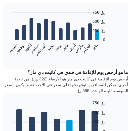
750 ﷼
Bar
Chart
500 ﷼
graphic.
chart
with
250 ﷼
12
bars.
0
فبراير
مايو
أغسطس
نوفمبر
يناير
أبريل
يوليو
أكتوبر
مارس
يونيو
سبتمبر
ديسمبر
يعرض
المخطط
End
of
التالي
interactive
متوسط
chart
سعر
ما هو أرخص يوم للإقامة في فندق في كانيت دي مار؟
غرفة
أرخص يوم للإقامة في كانيت دي مار هو الأربعاء (322 ﷼). من ناحية
كل
أخرى، يمكن للمسافرين توقع دفع أعلى سعر في الأحد، عندما يكون السعر
شهر
المتوسط لليلة الواحدة 595 ﷼.
يتضمن
المخطط
750 ﷼
1
Bar
محور
Chart
500 ﷼
graphic.
chart
X
with
الذي
250 ﷼
7
يعرض
bars.