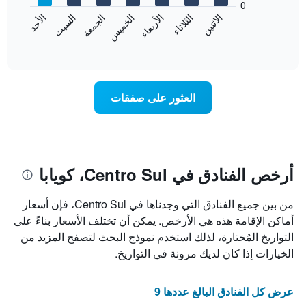
0
الشهور.
الاثنين
الثلاثاء
الأربعاء
الخميس
الجمعة
السبت
الأحد
يتضمن
يعرض
المخطط
المخطط
End
التالي
of
التالي
interactive
1
متوسط
chart
محور
سعر
Y
غرفة
العثور على صفقات
الذي
كل
يعرض
يوم
متوسط
في
سعر
الأسبوع
غرفة
يتضمن
المخطط
أرخص الفنادق في Centro Sul، كويابا
1
محور
من بين جميع الفنادق التي وجدناها في Centro Sul، فإن أسعار
X
الذي
أماكن الإقامة هذه هي الأرخص. يمكن أن تختلف الأسعار بناءً على
يعرض
التواريخ المُختارة، لذلك استخدم نموذج البحث لتصفح المزيد من
أيام
الخيارات إذا كان لديك مرونة في التواريخ.
الأسبوع.
يتضمن
المخطط
عرض كل الفنادق البالغ عددها 9
التالي