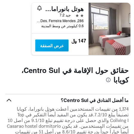
1
هوتل بانوراما، كويابا
محور
Y
2 نجمتين
جيد 7.2
الذي
286, R. Des. Ferreira Mendes, كويابا, البرازيل
يعرض
0.6 كيلومتر عن وسط المدينة
متوسط
سعر
147 ﷼
غرفة
عرض الصفقة
حقائق حول الإقامة في Centro Sul،
كويابا
ما أفضل الفنادق في Centro Sul؟
1,374 من تقييمات المستخدمين أعطت هوتل بانوراما، كويابا
تصنيفاً يبلغ 7.2/10.قد يكون من المفيد أيضاً التفكير في Top
Coliving I والذي حصل على درجة تقييم تبلغ 9.1/10 من اصل 10
من تقييمات المستخدمين. قد يكون Casarao hostel dormitorio
أيضاً خياراً جيداً بدرجة تقييم 8.6/10 من أصل 51 من تقييمات