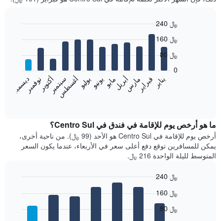
240 ﷼
Bar
Chart
160 ﷼
graphic.
chart
with
80 ﷼
12
bars.
0
فبراير
مايو
أغسطس
نوفمبر
يناير
أبريل
يوليو
أكتوبر
مارس
يونيو
سبتمبر
ديسمبر
يعرض
المخطط
End
of
التالي
interactive
متوسط
chart
سعر
ما هو أرخص يوم للإقامة في فندق في Centro Sul؟
غرفة
أرخص يوم للإقامة في Centro Sul هو الأحد (99 ﷼). من ناحية أخرى،
كل
يمكن للمسافرين توقع دفع أعلى سعر في الأربعاء، عندما يكون السعر
شهر
المتوسط لليلة الواحدة 216 ﷼.
يتضمن
المخطط
240 ﷼
1
Bar
محور
Chart
160 ﷼
graphic.
chart
X
with
الذي
80 ﷼
7
يعرض
bars.