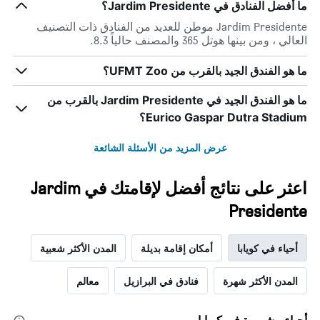
ما أفضل الفنادق في Jardim Presidente؟
أيام
الأسبوع.
Jardim Presidente موطن للعديد من الفنادق ذات التصنيف
يتضمن
العالي ، ومن بينها هوتل 365 والمصنف حالياً 8.3.
المخطط
التالي
ما هو الفندق الجيد بالقرب من UFMT Zoo؟
1
محور
ما هو الفندق الجيد في Jardim Presidente بالقرب من
Y
الذي
Eurico Gaspar Dutra Stadium؟
يعرض
متوسط
عرض المزيد من الأسئلة الشائعة
سعر
غرفة
اعثر على نتائج أفضل لإقامتك في Jardim
Presidente
أحياء في كويابا
أمكان إقامة بديلة
المدن الأكثر شعبية
المدن الأكثر شهرة
فنادق في البرازيل
معالم