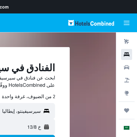
.com
رحلات طيران
فنادق
الفنادق في سي
سيارات
ابحث عن فنادق في سيرسيفين
حزم العروض
على HotelsCombined ووفّر.
استكشاف
2 من الضيوف، غرفة واحدة
رحلات
خ 13/8
العَرَبِيَّة