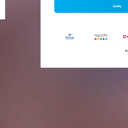
بحث
يد