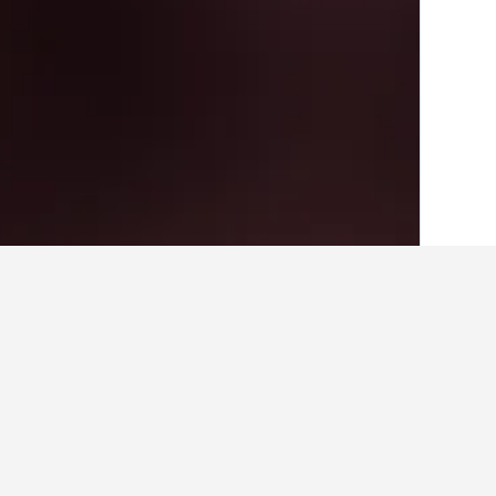
الصفحة الرئيسية
إيطاليا
522,360
فريولي - 
حقائق حول الإقامة