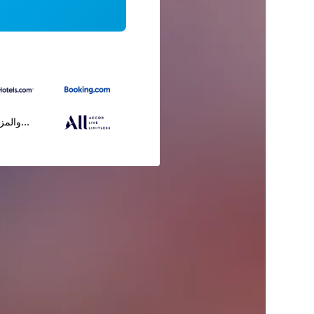
...والمز