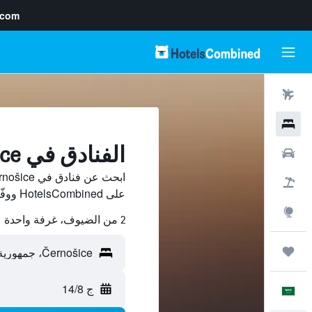
.com
رحلات طيران
فنادق
الفنادق في Černošice
سيارات
حزم العروض
على HotelsCombined ووفّر.
استكشاف
2 من الضيوف، غرفة واحدة
رحلات
ج 14/8
العَرَبِيَّة