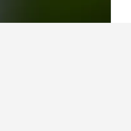
الصفحة الرئيسية
جمهورية التشيك
30,800
م
حقائق حول الإقامة في ice
ما هي المدن الأخرى التي يمكنك الإقام
بالإضافة إلى Černošice، يختار المسافرون زيارة Kněževes عند زيارة منطقة بوهيميا الوسطى.
كم عدد الفنادق الموجودة في Černošice؟