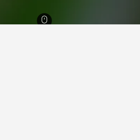
نطقة بوهيميا الوسطى
1,673
Černošice
5
Černoš
ة فيها عند زيارة منطقة بوهيميا الوسطى؟