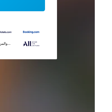
...والمز