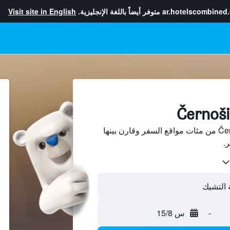
ar.hotelscombined
متوفر أيضاً باللغة الإنجليزية.
Visit site in English
ابحث عن فنادق في Černošice من مئات مواقع السفر وقارن بينها
-
س 15/8