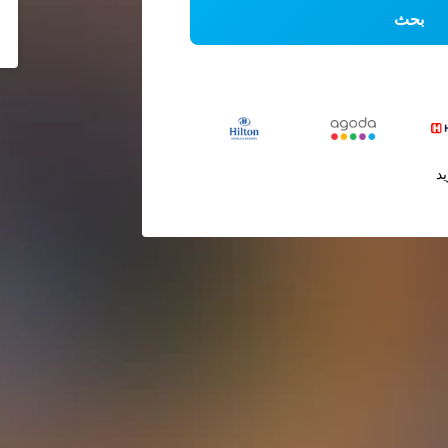
بحث
يد